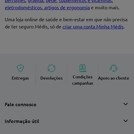
perfumes
,
grávida
,
bebé
,
suplementos e vitaminas
,
Endereço de email
eletrodomésticos, artigos de ergonomia
e muito mais.
Uma loja online de saúde e bem-estar em que não precisa
de ter seguro Médis, só de
criar uma conta Minha Médis
.
Enviar avaliação
Condições
Entregas
Devoluções
Apoio ao cliente
campanhas
Fale connosco
Informação útil