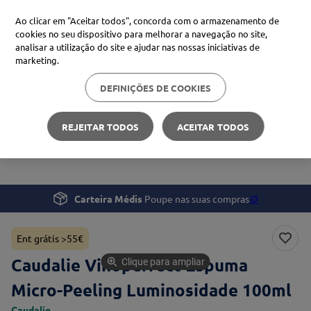
Ao clicar em "Aceitar todos", concorda com o armazenamento de
cookies no seu dispositivo para melhorar a navegação no site,
analisar a utilização do site e ajudar nas nossas iniciativas de
Procure no Marketplace Médis
marketing.
DEFINIÇÕES DE COOKIES
Pesquisas mais comuns
Beleza e Cuidado pessoal
Rosto
xiaomi
1
º
REJEITAR TODOS
ACEITAR TODOS
Caudalie Vinoperfect Espuma Micro-Peeling
isdin
2
º
Luminosidade
now
3
º
cerave
4
º
Carteira Médis
Poupe nas suas compras
🪙
Ent grátis >55€
Caudalie Vinoperfect Espuma
Clique para ampliar
Micro-Peeling Luminosidade 100ml
Caudalíe