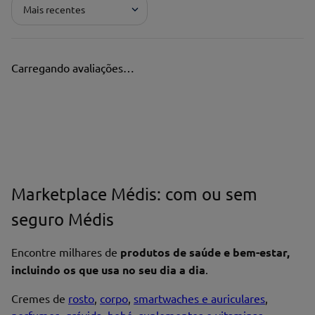
Mais recentes
Pontuação*
★
★
★
★
★
Carregando avaliações…
Título*
Escreva uma avaliação*
Marketplace Médis: com ou sem
seguro Médis
Nome*
Encontre milhares de
produtos de saúde e bem-estar,
incluindo os que usa no seu dia a dia
.
Cremes de
rosto
,
corpo
,
smartwaches e auriculares
,