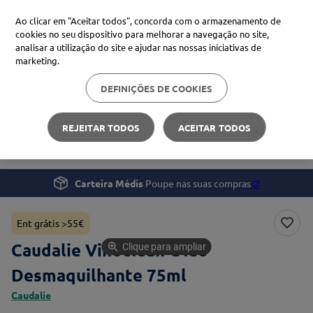
Ao clicar em "Aceitar todos", concorda com o armazenamento de
cookies no seu dispositivo para melhorar a navegação no site,
analisar a utilização do site e ajudar nas nossas iniciativas de
Procure no Marketplace Médis
marketing.
DEFINIÇÕES DE COOKIES
Pesquisas mais comuns
Beleza e Cuidado pessoal
Rosto
xiaomi
1
º
REJEITAR TODOS
ACEITAR TODOS
Caudalie Vinoclean Óleo Desmaquilhante
isdin
2
º
now
3
º
Carteira Médis
Poupe nas suas compras
🪙
cerave
4
º
Ent grátis >55€
Caudalie Vinoclean Óleo
Clique para ampliar
Desmaquilhante 75ml
Caudalíe