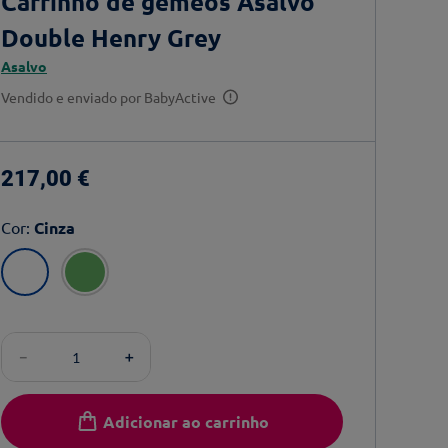
Carrinho de gémeos Asalvo
Double Henry Grey
Asalvo
Vendido e enviado por
BabyActive
217
,
00
€
Cor
:
Cinza
－
＋
Adicionar ao carrinho