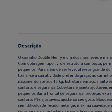
Descrição
O carrinho Double Henry é um dos mais leves e man
Com dobragem tipo livro e estrutura compacta, permi
pequenos. Para além de ser leve, oferece grande dura
tornar-se a sua atividade preferida graças ao carrin
nascimento até aos 15 kg. Estrutura em aço: muito r
conforto e segurança Cobertura e janela ajustáveis e
pequenos Barra frontal de segurança: proteção extra 
conforto Pés ajustáveis: ajuste ao seu gosto Bloque
sem dificuldade Tecido melange: máxima suavidade e
de segurança almofadada: suavidade nos elementos