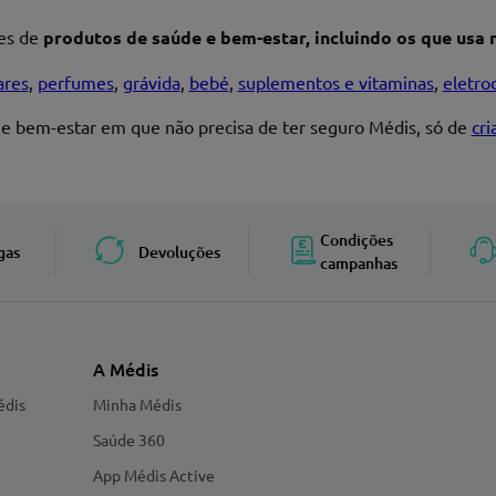
res de
produtos de saúde e bem-estar, incluindo os que usa n
ares
,
perfumes
,
grávida
,
bebé
,
suplementos e vitaminas
,
eletro
 e bem-estar em que não precisa de ter seguro Médis, só de
cr
Enviar avaliação
Condições
gas
Devoluções
campanhas
A Médis
édis
Minha Médis
Saúde 360
App Médis Active