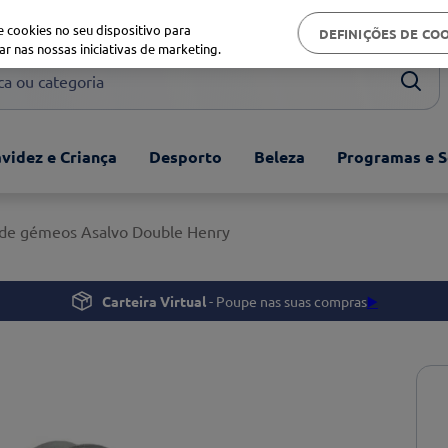
Biblioteca de saúde
 cookies no seu dispositivo para
DEFINIÇÕES DE CO
ar nas nossas iniciativas de marketing.
ou categoria
videz e Criança
Desporto
Beleza
Programas e S
 de gémeos Asalvo Double Henry
Carteira Virtual
- Poupe nas suas compras
▶️