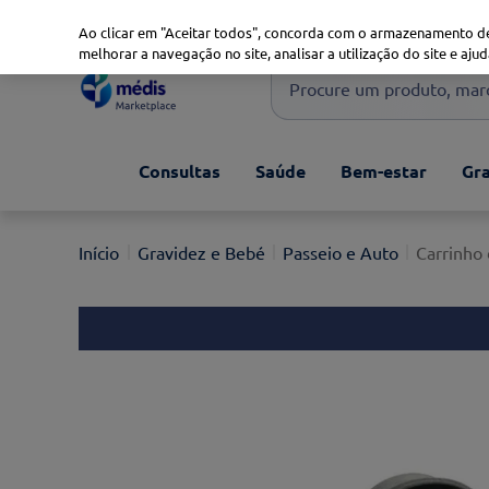
Marketplace
Saúde 360
Seguros
Saúde Oral
Ao clicar em "Aceitar todos", concorda com o armazenamento de
melhorar a navegação no site, analisar a utilização do site e ajud
Procure um produto, marca 
Pesquisas mais comuns
Consultas
Saúde
Bem-estar
Gra
xiaomi
1
º
isdin
2
º
Gravidez e Bebé
Passeio e Auto
Carrinho
now
3
º
cerave
4
º