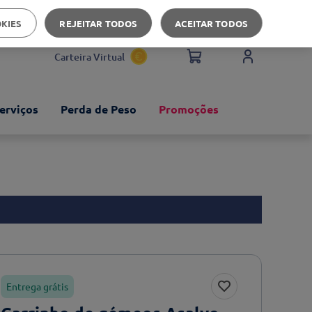
Apoio ao cliente
OKIES
REJEITAR TODOS
ACEITAR TODOS
Carteira Virtual
erviços
Perda de Peso
Promoções
Entrega grátis