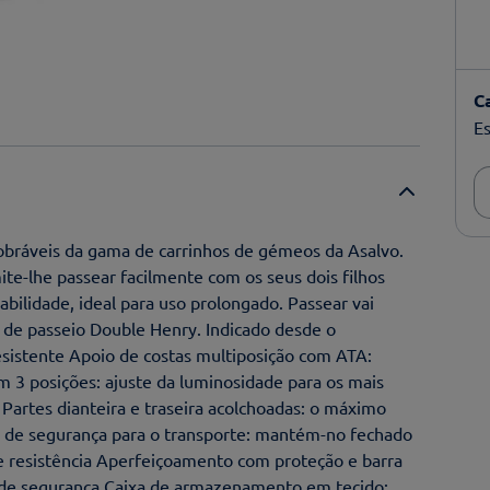
C
Es
obráveis da gama de carrinhos de gémeos da Asalvo.
te-lhe passear facilmente com os seus dois filhos
bilidade, ideal para uso prolongado. Passear vai
ho de passeio Double Henry. Indicado desde o
esistente Apoio de costas multiposição com ATA:
m 3 posições: ajuste da luminosidade para os mais
Partes dianteira e traseira acolchoadas: o máximo
io de segurança para o transporte: mantém-no fechado
 resistência Aperfeiçoamento com proteção e barra
 de segurança Caixa de armazenamento em tecido: