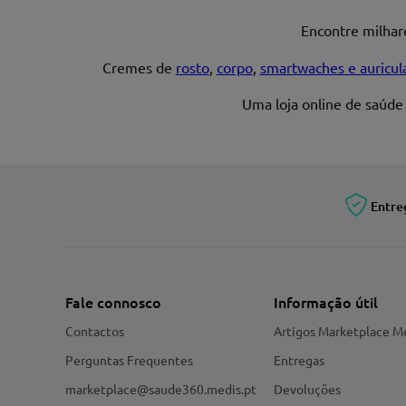
Encontre milha
Endereço de email
Cremes de
rosto
,
corpo
,
smartwaches e auricul
Uma loja online de saúde
Entre
Fale connosco
Informação útil
Contactos
Artigos Marketplace M
Perguntas Frequentes
Entregas
marketplace@saude360.medis.pt
Devoluções