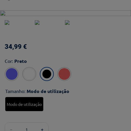
34
,
99
€
Cor
:
Preto
Tamanho
:
Modo de utilização
Modo de utilização
－
＋