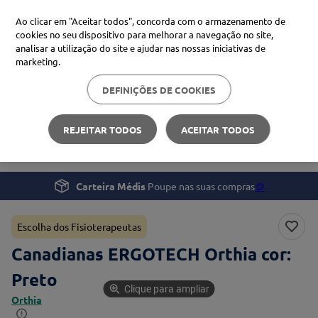
Ao clicar em "Aceitar todos", concorda com o armazenamento de
cookies no seu dispositivo para melhorar a navegação no site,
analisar a utilização do site e ajudar nas nossas iniciativas de
Procure no Marketplace Médis
marketing.
DEFINIÇÕES DE COOKIES
Pesquisas mais comuns
Saúde
Mobilidade e Recuperação
xiaomi
1
º
REJEITAR TODOS
ACEITAR TODOS
Canadianas ERGOTECH Orthia
isdin
2
º
uriage
3
º
Carteira Médis
Poupe nas suas compras
🪙
svr
4
º
Escolha dos Fisioterapeutas
Canadianas ERGOTECH Orthia cor:
Preto
Clique para ampliar
Orthia