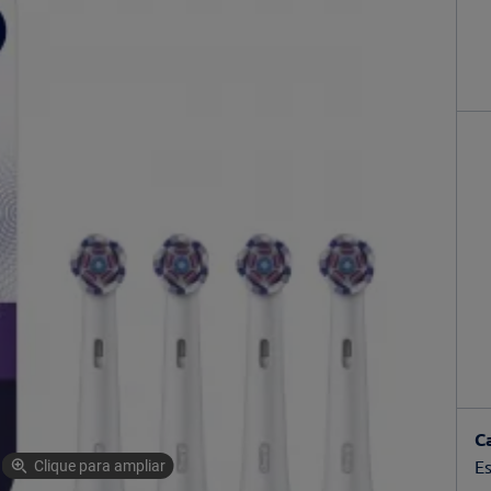
C
Es
Clique para ampliar