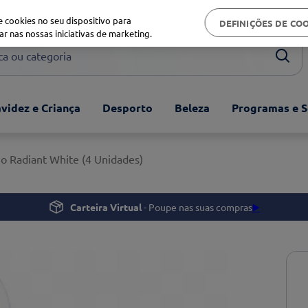
Biblioteca de saúde
 cookies no seu dispositivo para
DEFINIÇÕES DE CO
ar nas nossas iniciativas de marketing.
ou categoria
videz e Criança
Desporto
Beleza
Programas e S
Io Radiant White (4 Unidades)
Carteira Virtual
- Poupe nas suas compras
▶️