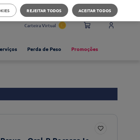
Apoio ao cliente
OKIES
REJEITAR TODOS
ACEITAR TODOS
Carteira Virtual
erviços
Perda de Peso
Promoções