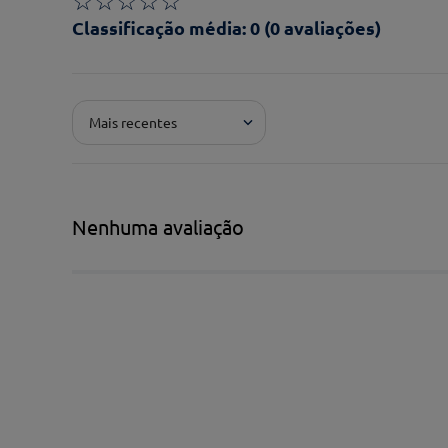
☆
☆
☆
☆
☆
Classificação média: 0
(0 avaliações)
Adicionar avaliação
Mais recentes
Pontuação*
★
★
★
★
★
Título*
Nenhuma avaliação
Escreva uma avaliação*