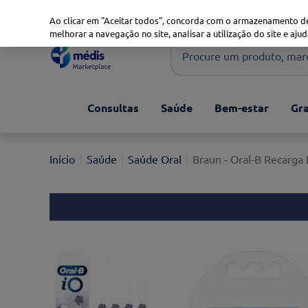
Marketplace
Saúde 360
Seguros
Saúde Oral
Ao clicar em "Aceitar todos", concorda com o armazenamento de
melhorar a navegação no site, analisar a utilização do site e ajud
Procure um produto, marca 
Pesquisas mais comuns
Consultas
Saúde
Bem-estar
Gra
xiaomi
1
º
isdin
2
º
Saúde
Saúde Oral
Braun - Oral-B Recarga 
now
3
º
cerave
4
º