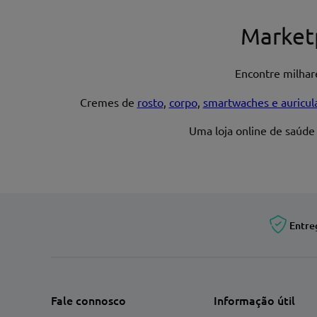
Nome*
Market
Encontre milha
Endereço de email
Cremes de
rosto
,
corpo
,
smartwaches e auricul
Uma loja online de saúde
Entre
Fale connosco
Informação útil