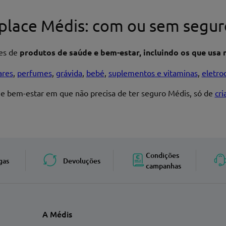
place Médis: com ou sem segur
res de
produtos de saúde e bem-estar, incluindo os que usa n
ares
,
perfumes
,
grávida
,
bebé
,
suplementos e vitaminas
,
eletro
 e bem-estar em que não precisa de ter seguro Médis, só de
cr
Enviar avaliação
Condições
gas
Devoluções
campanhas
A Médis