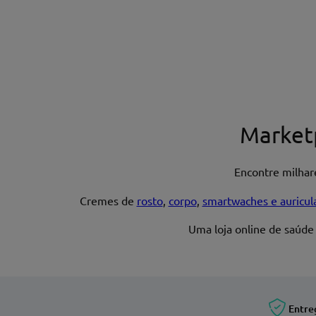
Nome*
Market
Encontre milha
Endereço de email
Cremes de
rosto
,
corpo
,
smartwaches e auricul
Uma loja online de saúde
Entre