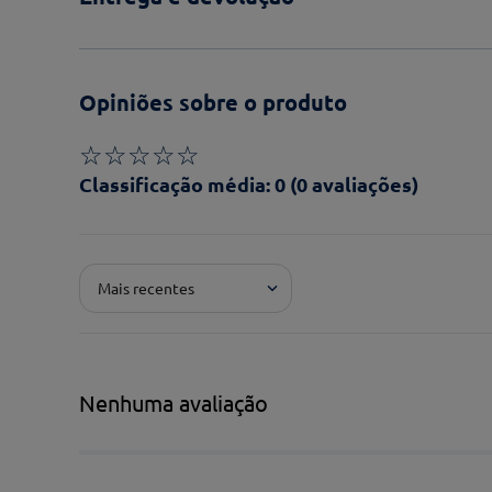
Opiniões sobre o produto
☆
☆
☆
☆
☆
Classificação média: 0
(0 avaliações)
Adicionar avaliação
Mais recentes
Pontuação*
★
★
★
★
★
Título*
Nenhuma avaliação
Escreva uma avaliação*