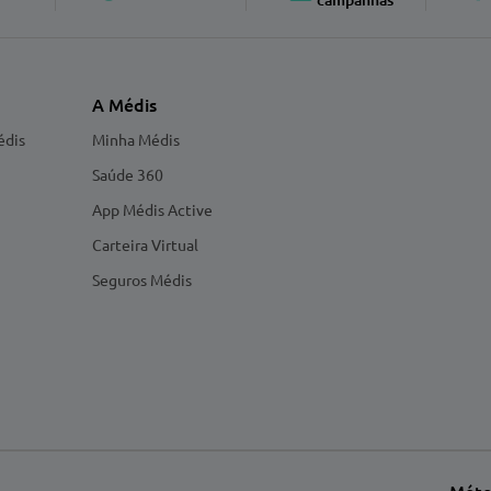
A Médis
édis
Minha Médis
Saúde 360
App Médis Active
Carteira Virtual
Seguros Médis