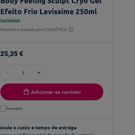
Body Feeling Sculpt Cryo Gel
Efeito Frio Levissime 250ml
Levissime
Vendido e enviado por
COSMÉTICA
25
,
35
€
－
＋
Adicionar ao carrinho
Comparar
alcule o custo e tempo de entrega
creva o código-postal da morada de entrega