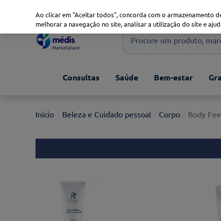
Marketplace
Saúde 360
Seguros
Saúde Oral
Ao clicar em "Aceitar todos", concorda com o armazenamento de
melhorar a navegação no site, analisar a utilização do site e ajud
Procure um produto, marca 
Pesquisas mais comuns
Consultas
Saúde
Bem-estar
Gra
xiaomi
1
º
isdin
2
º
Beleza e Cuidado pessoal
Corpo
Body Feel
now
3
º
svr
4
º