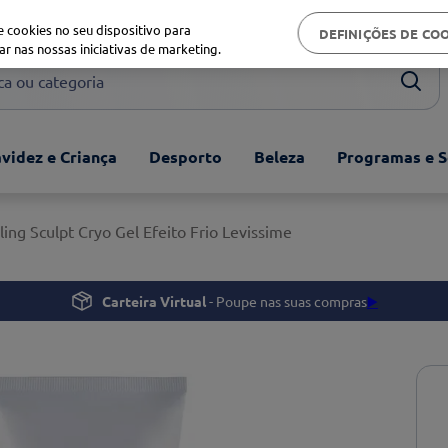
Biblioteca de saúde
 cookies no seu dispositivo para
DEFINIÇÕES DE CO
ar nas nossas iniciativas de marketing.
ou categoria
videz e Criança
Desporto
Beleza
Programas e S
ing Sculpt Cryo Gel Efeito Frio Levissime
Carteira Virtual
- Poupe nas suas compras
▶️