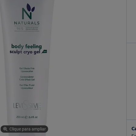
C
Clique para ampliar
Es