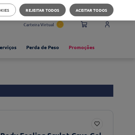
Apoio ao cliente
OKIES
REJEITAR TODOS
ACEITAR TODOS
Carteira Virtual
erviços
Perda de Peso
Promoções