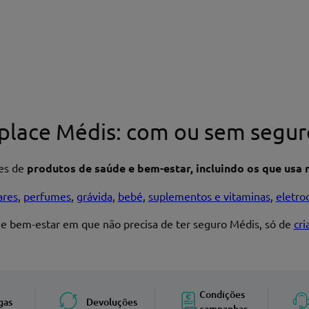
place Médis: com ou sem segur
res de
produtos de saúde e bem-estar, incluindo os que usa n
ares
,
perfumes
,
grávida
,
bebé
,
suplementos e vitaminas
,
eletro
 e bem-estar em que não precisa de ter seguro Médis, só de
cr
Enviar avaliação
Condições
gas
Devoluções
campanhas