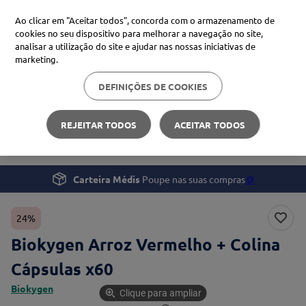
Ao clicar em "Aceitar todos", concorda com o armazenamento de
cookies no seu dispositivo para melhorar a navegação no site,
analisar a utilização do site e ajudar nas nossas iniciativas de
Procure no Marketplace Médis
marketing.
DEFINIÇÕES DE COOKIES
Pesquisas mais comuns
Bem-estar
Suplementos e Vitaminas
xiaomi
1
º
REJEITAR TODOS
ACEITAR TODOS
Biokygen Arroz Vermelho + Colina Cápsulas x60
isdin
2
º
now
3
º
Carteira Médis
Poupe nas suas compras
🪙
cerave
4
º
24%
Biokygen Arroz Vermelho + Colina
Cápsulas x60
Biokygen
Clique para ampliar