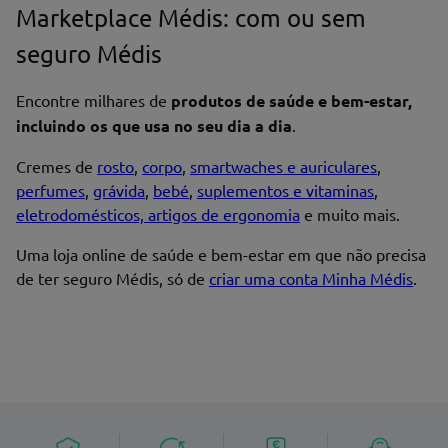
Marketplace Médis: com ou sem
seguro Médis
Encontre milhares de
produtos de saúde e bem-estar,
incluindo os que usa no seu dia a dia
.
Cremes de
rosto
,
corpo
,
smartwaches e auriculares
,
perfumes
,
grávida
,
bebé
,
suplementos e vitaminas
,
eletrodomésticos, artigos de ergonomia
e muito mais.
Uma loja online de saúde e bem-estar em que não precisa
de ter seguro Médis, só de
criar uma conta Minha Médis
.