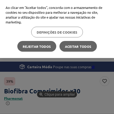
Ao clicar em "Aceitar todos", concorda com o armazenamento de
cookies no seu dispositivo para melhorar a navegação no site,
analisar a utilização do site e ajudar nas nossas iniciativas de
Procure no Marketplace Médis
marketing.
DEFINIÇÕES DE COOKIES
Pesquisas mais comuns
Bem-estar
Suplementos e Vitaminas
xiaomi
1
º
REJEITAR TODOS
ACEITAR TODOS
Biofibra Comprimidos x30
isdin
2
º
now
3
º
Carteira Médis
Poupe nas suas compras
🪙
cerave
4
º
39%
Biofibra Comprimidos x30
Clique para ampliar
Fharmonat