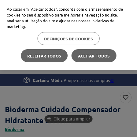
Ao clicar em "Aceitar todos", concorda com o armazenamento de
cookies no seu dispositivo para melhorar a navegação no site,
analisar a utilização do site e ajudar nas nossas iniciativas de
Procure no Marketplace Médis
marketing.
DEFINIÇÕES DE COOKIES
Pesquisas mais comuns
Beleza e Cuidado pessoal
Rosto
xiaomi
1
º
REJEITAR TODOS
ACEITAR TODOS
Bioderma Cuidado Compensador Hidratante Sébium
isdin
2
º
uriage
3
º
Carteira Médis
Poupe nas suas compras
🪙
svr
4
º
Bioderma Cuidado Compensador
Hidratante Sébium
Clique para ampliar
Bioderma