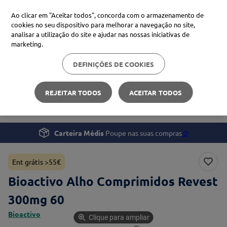
Ao clicar em "Aceitar todos", concorda com o armazenamento de
cookies no seu dispositivo para melhorar a navegação no site,
analisar a utilização do site e ajudar nas nossas iniciativas de
Procure no Marketplace Médis
marketing.
DEFINIÇÕES DE COOKIES
Pesquisas mais comuns
Bem-estar
Suplementos e Vitaminas
xiaomi
1
º
REJEITAR TODOS
ACEITAR TODOS
Bioactivo Alho Comprimidos Revest 300mg 60
isdin
2
º
now
3
º
Carteira Médis
Poupe nas suas compras
🪙
cerave
4
º
Ent grátis >55€
Bioactivo Alho Comprimidos Revest
300mg 60
Bioactivo
Clique para ampliar