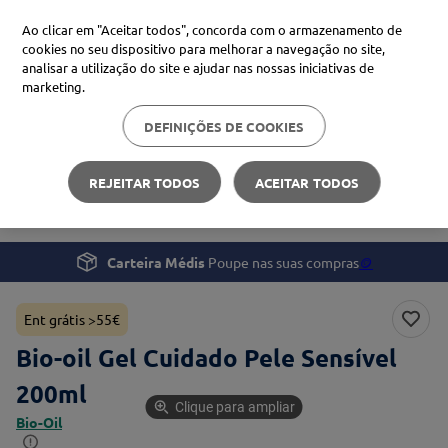
Ao clicar em "Aceitar todos", concorda com o armazenamento de
cookies no seu dispositivo para melhorar a navegação no site,
analisar a utilização do site e ajudar nas nossas iniciativas de
Procure no Marketplace Médis
marketing.
DEFINIÇÕES DE COOKIES
Pesquisas mais comuns
Beleza e Cuidado pessoal
Corpo
xiaomi
1
º
REJEITAR TODOS
ACEITAR TODOS
Bio-oil Gel Cuidado Pele Sensível 200ml
isdin
2
º
uriage
3
º
Carteira Médis
Poupe nas suas compras
🪙
svr
4
º
Ent grátis >55€
Bio-oil Gel Cuidado Pele Sensível
200ml
Clique para ampliar
Bio-Oil