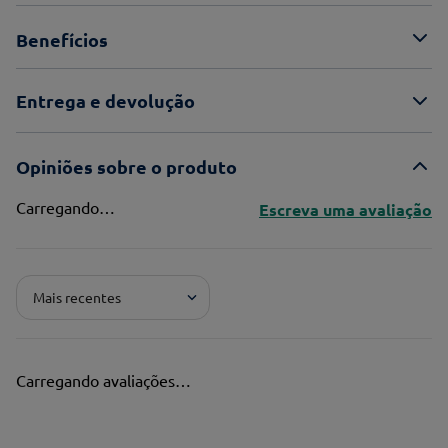
Benefícios
Entrega e devolução
Opiniões sobre o produto
Carregando…
Escreva uma avaliação
Adicionar avaliação
Mais recentes
Pontuação*
★
★
★
★
★
Carregando avaliações…
Título*