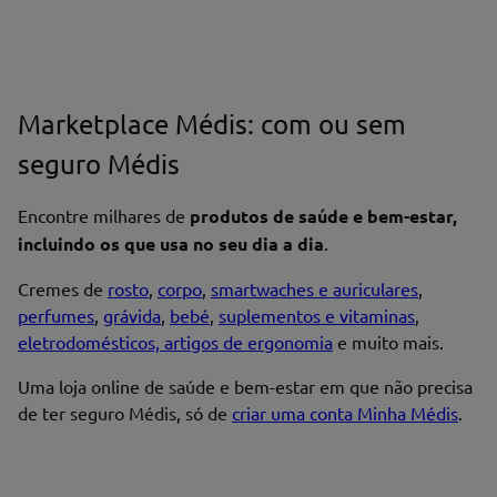
Escreva uma avaliação*
Marketplace Médis: com ou sem
seguro Médis
Nome*
Encontre milhares de
produtos de saúde e bem-estar,
incluindo os que usa no seu dia a dia
.
Cremes de
rosto
,
corpo
,
smartwaches e auriculares
,
perfumes
,
grávida
,
bebé
,
suplementos e vitaminas
,
Endereço de email
eletrodomésticos, artigos de ergonomia
e muito mais.
Uma loja online de saúde e bem-estar em que não precisa
de ter seguro Médis, só de
criar uma conta Minha Médis
.
Enviar avaliação