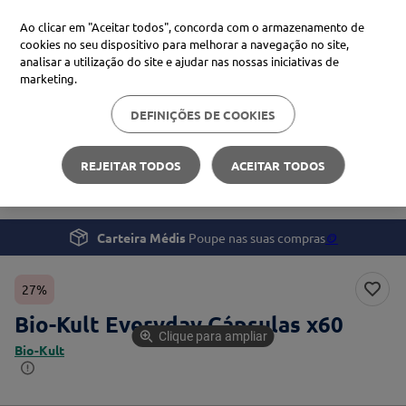
Ao clicar em "Aceitar todos", concorda com o armazenamento de
cookies no seu dispositivo para melhorar a navegação no site,
analisar a utilização do site e ajudar nas nossas iniciativas de
Procure no Marketplace Médis
marketing.
DEFINIÇÕES DE COOKIES
Pesquisas mais comuns
Bem-estar
Suplementos e Vitaminas
xiaomi
1
º
REJEITAR TODOS
ACEITAR TODOS
Bio-Kult Everyday Cápsulas x60
isdin
2
º
now
3
º
Carteira Médis
Poupe nas suas compras
🪙
svr
4
º
27%
Bio-Kult Everyday Cápsulas x60
Clique para ampliar
Bio-Kult