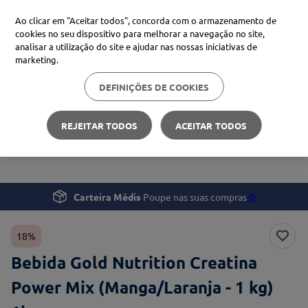
Ao clicar em "Aceitar todos", concorda com o armazenamento de
cookies no seu dispositivo para melhorar a navegação no site,
analisar a utilização do site e ajudar nas nossas iniciativas de
Procure no Marketplace Médis
marketing.
DEFINIÇÕES DE COOKIES
Pesquisas mais comuns
Desporto e Fitness
Suplementos Desportivos
xiaomi
1
º
REJEITAR TODOS
ACEITAR TODOS
Bebida Gold Nutrition Creatina Power Mix
isdin
2
º
(Manga/Laranja - 1 kg)
now
3
º
cerave
4
º
Carteira Médis
Poupe nas suas compras
🪙
18%
Bebida Gold Nutrition Creatina
Power Mix (Manga/Laranja - 1 kg)