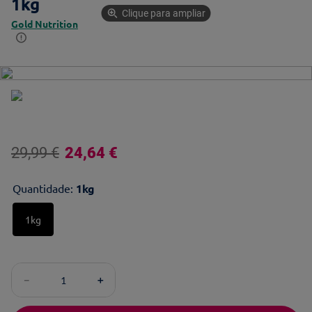
1kg
Clique para ampliar
Gold Nutrition
29
,
99
€
24
,
64
€
Quantidade
:
1kg
1kg
－
＋