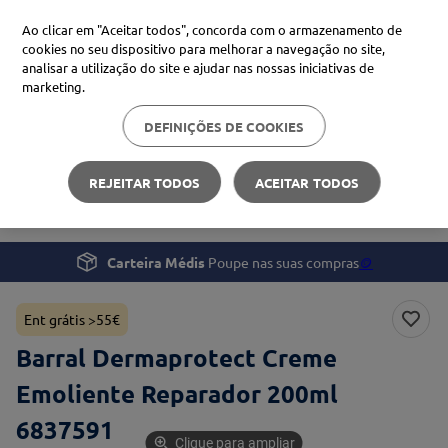
Ao clicar em "Aceitar todos", concorda com o armazenamento de
cookies no seu dispositivo para melhorar a navegação no site,
analisar a utilização do site e ajudar nas nossas iniciativas de
Procure no Marketplace Médis
marketing.
DEFINIÇÕES DE COOKIES
Pesquisas mais comuns
Beleza e Cuidado pessoal
Corpo
xiaomi
1
º
REJEITAR TODOS
ACEITAR TODOS
Barral Dermaprotect Creme Emoliente Reparador 200ml
isdin
2
º
now
3
º
Carteira Médis
Poupe nas suas compras
🪙
svr
4
º
Ent grátis >55€
Barral Dermaprotect Creme
Emoliente Reparador 200ml
6837591
Clique para ampliar