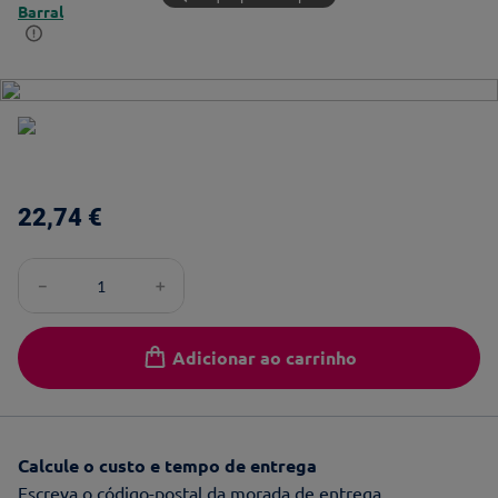
Barral
22
,
74
€
－
＋
Adicionar ao carrinho
Calcule o custo e tempo de entrega
Escreva o código-postal da morada de entrega