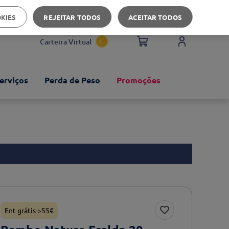
Apoio ao cliente
OKIES
REJEITAR TODOS
ACEITAR TODOS
Carteira Virtual
erviços
Perda de Peso
Promoções
Ent grátis >55€