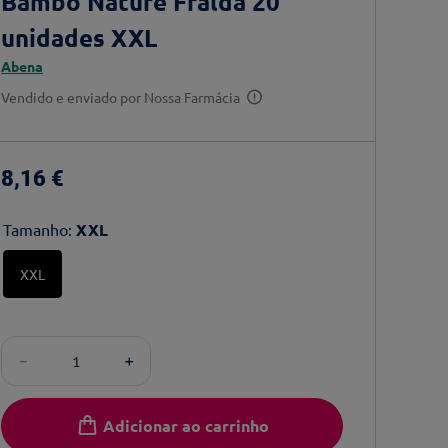
Bambo Nature Fralda 20
unidades XXL
Abena
Vendido e enviado por
Nossa Farmácia
8
,
16
€
Tamanho
:
XXL
XXL
－
＋
Adicionar ao carrinho