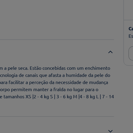
C
Es
êm a pele seca. Estão concebidas com um enchimento
ecnologia de canais que afasta a humidade da pele do
ra facilitar a perceção da necessidade de mudança
 corpo permitem manter a fralda no lugar para o
amanhos XS |2 - 4 kg S | 3 - 6 kg M |4 - 8 kg L | 7 - 14