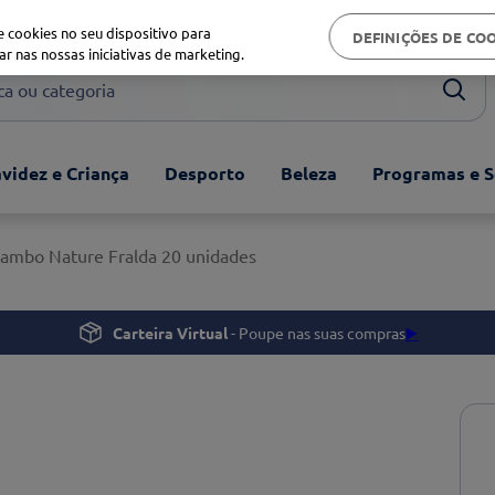
Biblioteca de saúde
 cookies no seu dispositivo para
DEFINIÇÕES DE CO
ar nas nossas iniciativas de marketing.
ou categoria
videz e Criança
Desporto
Beleza
Programas e S
ambo Nature Fralda 20 unidades
Carteira Virtual
- Poupe nas suas compras
▶️