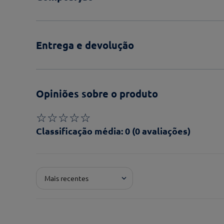
Entrega e devolução
Opiniões sobre o produto
☆
☆
☆
☆
☆
Classificação média: 0
(0 avaliações)
Adicionar avaliação
Mais recentes
Pontuação*
★
★
★
★
★
Título*