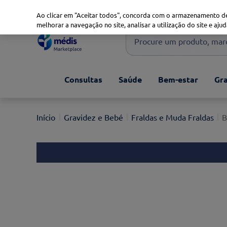
Marketplace
Saúde 360
Seguros
Saúde Oral
Ao clicar em "Aceitar todos", concorda com o armazenamento de
melhorar a navegação no site, analisar a utilização do site e ajud
Procure um produto, marca 
Pesquisas mais comuns
Consultas
Saúde
Bem-estar
Gra
xiaomi
1
º
isdin
2
º
Gravidez e Bebé
Fraldas e Muda Fraldas
B
now
3
º
svr
4
º