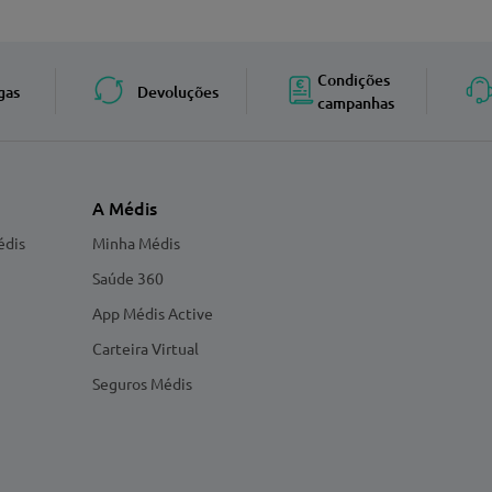
Enviar avaliação
Condições
gas
Devoluções
campanhas
A Médis
édis
Minha Médis
Saúde 360
App Médis Active
Carteira Virtual
Seguros Médis