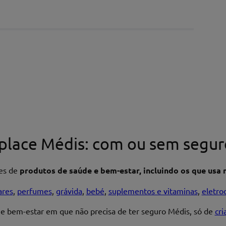
place Médis: com ou sem segur
res de
produtos de saúde e bem-estar, incluindo os que usa n
ares
,
perfumes
,
grávida
,
bebé
,
suplementos e vitaminas
,
eletro
 e bem-estar em que não precisa de ter seguro Médis, só de
cr