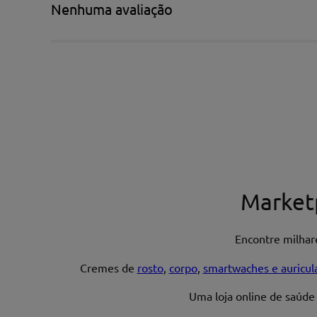
Nenhuma avaliação
Escreva uma avaliação*
Nome*
Market
Encontre milha
Endereço de email
Cremes de
rosto
,
corpo
,
smartwaches e auricul
Uma loja online de saúde