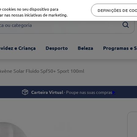
Biblioteca de saúde
 cookies no seu dispositivo para
DEFINIÇÕES DE CO
ar nas nossas iniciativas de marketing.
ou categoria
videz e Criança
Desporto
Beleza
Programas e S
Avène Solar Fluido Spf50+ Sport 100ml
Carteira Virtual
- Poupe nas suas compras
▶️