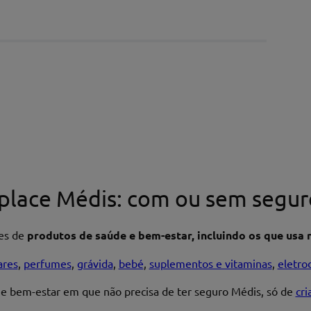
place Médis: com ou sem segur
res de
produtos de saúde e bem-estar, incluindo os que usa n
ares
,
perfumes
,
grávida
,
bebé
,
suplementos e vitaminas
,
eletro
 e bem-estar em que não precisa de ter seguro Médis, só de
cr