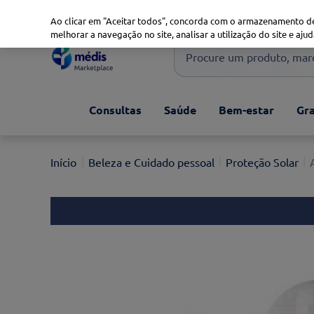
Marketplace
Saúde 360
Seguros
Saúde Oral
Ao clicar em "Aceitar todos", concorda com o armazenamento de
melhorar a navegação no site, analisar a utilização do site e ajud
Procure um produto, marca 
Pesquisas mais comuns
Consultas
Saúde
Bem-estar
Gra
xiaomi
1
º
isdin
2
º
Beleza e Cuidado pessoal
Proteção Solar
now
3
º
svr
4
º