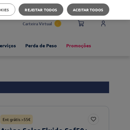
Apoio ao cliente
OKIES
REJEITAR TODOS
ACEITAR TODOS
Carteira Virtual
erviços
Perda de Peso
Promoções
Ent grátis >55€