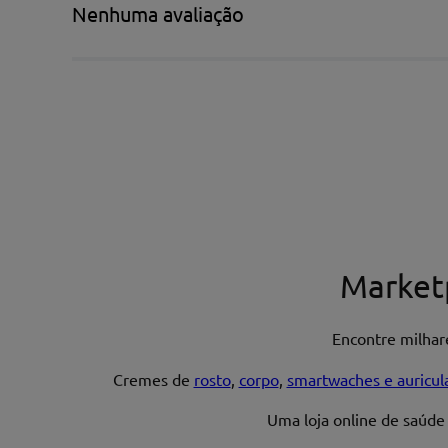
Nenhuma avaliação
Escreva uma avaliação*
Nome*
Market
Encontre milha
Endereço de email
Cremes de
rosto
,
corpo
,
smartwaches e auricul
Uma loja online de saúde