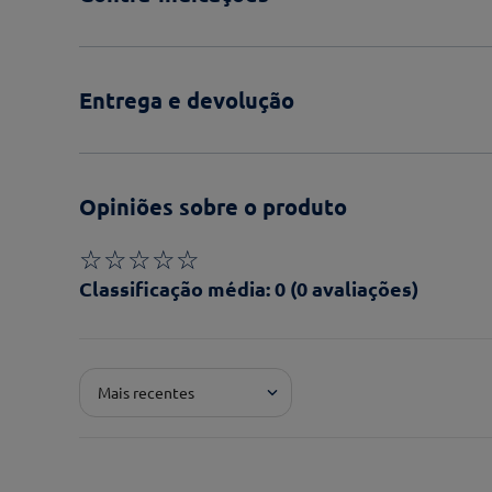
Entrega e devolução
Opiniões sobre o produto
☆
☆
☆
☆
☆
Classificação média: 0
(0 avaliações)
Adicionar avaliação
Mais recentes
Pontuação*
★
★
★
★
★
Título*