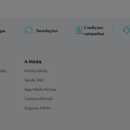
Enviar avaliação
Condições
gas
Devoluções
campanhas
A Médis
édis
Minha Médis
Saúde 360
App Médis Active
Carteira Virtual
Seguros Médis