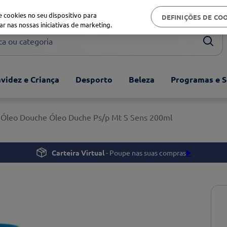
Biblioteca de saúde
 cookies no seu dispositivo para
DEFINIÇÕES DE CO
ar nas nossas iniciativas de marketing.
ou categoria
videz e Criança
Desporto
Beleza
Programas e S
Óleo Douche Óleo Duche Ps/p Mt S Sens 200ml
Carteira Virtual
- Poupe nas suas compras
▶️