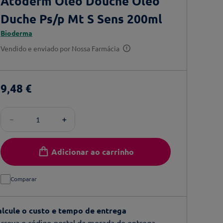
Atoderm Óleo Douche Óleo
Duche Ps/p Mt S Sens 200ml
Bioderma
Vendido e enviado por
Nossa Farmácia
9
,
48
€
－
＋
Adicionar ao carrinho
Comparar
alcule o custo e tempo de entrega
creva o código-postal da morada de entrega