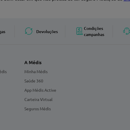
Enviar avaliação
Condições
gas
Devoluções
campanhas
A Médis
édis
Minha Médis
Saúde 360
App Médis Active
Carteira Virtual
Seguros Médis