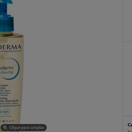
C
Clique para ampliar
Es