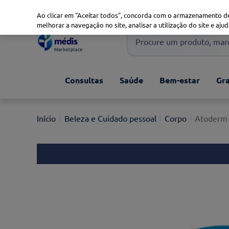
Marketplace
Saúde 360
Seguros
Saúde Oral
Ao clicar em "Aceitar todos", concorda com o armazenamento de
melhorar a navegação no site, analisar a utilização do site e ajud
Procure um produto, marca 
Pesquisas mais comuns
Consultas
Saúde
Bem-estar
Gra
xiaomi
1
º
isdin
2
º
Beleza e Cuidado pessoal
Corpo
Atoderm 
now
3
º
svr
4
º