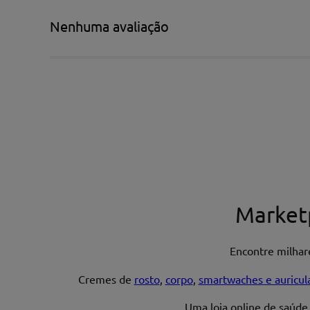
Título*
Nenhuma avaliação
Escreva uma avaliação*
Nome*
Market
Encontre milha
Endereço de email
Cremes de
rosto
,
corpo
,
smartwaches e auricul
Uma loja online de saúde