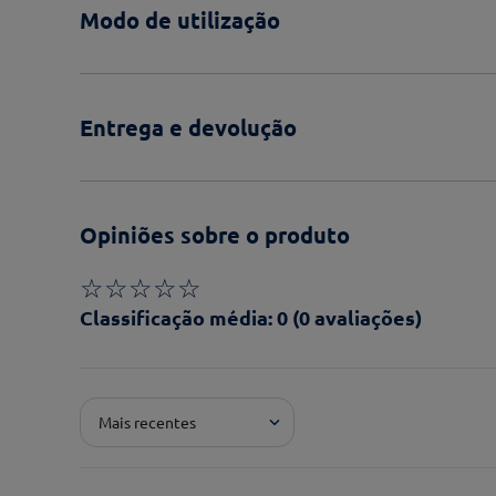
Modo de utilização
Entrega e devolução
Opiniões sobre o produto
☆
☆
☆
☆
☆
Classificação média: 0
(0 avaliações)
Adicionar avaliação
Mais recentes
Pontuação*
★
★
★
★
★