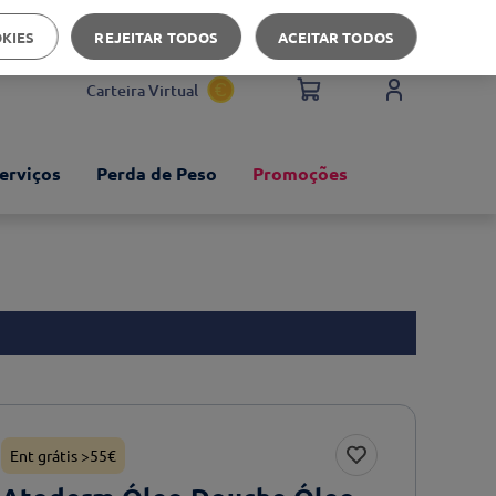
Apoio ao cliente
OKIES
REJEITAR TODOS
ACEITAR TODOS
Carteira Virtual
erviços
Perda de Peso
Promoções
Ent grátis >55€