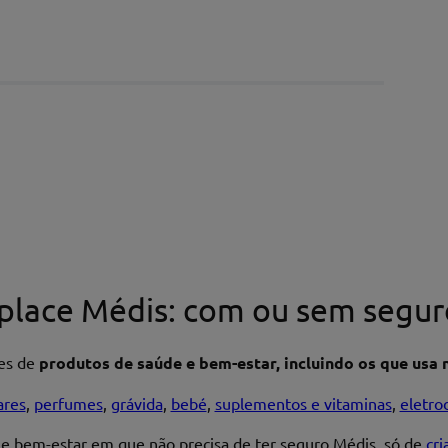
place Médis: com ou sem segur
res de
produtos de saúde e bem-estar, incluindo os que usa n
ares
,
perfumes
,
grávida
,
bebé
,
suplementos e vitaminas
,
eletro
 e bem-estar em que não precisa de ter seguro Médis, só de
cr