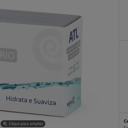
C
Clique para ampliar
Es