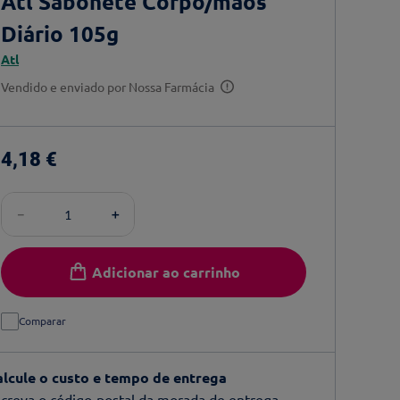
Atl Sabonete Corpo/mãos
Diário 105g
Atl
Vendido e enviado por
Nossa Farmácia
4
,
18
€
－
＋
Adicionar ao carrinho
Comparar
alcule o custo e tempo de entrega
creva o código-postal da morada de entrega