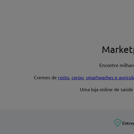
Nome*
Market
Encontre milha
Endereço de email
Cremes de
rosto
,
corpo
,
smartwaches e auricul
Uma loja online de saúde
Entre