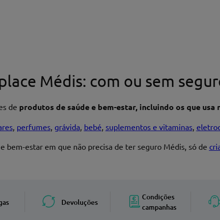
place Médis: com ou sem segur
res de
produtos de saúde e bem-estar, incluindo os que usa n
ares
,
perfumes
,
grávida
,
bebé
,
suplementos e vitaminas
,
eletro
 e bem-estar em que não precisa de ter seguro Médis, só de
cr
Enviar avaliação
Condições
gas
Devoluções
campanhas