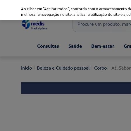
Marketplace
Saúde 360
Seguros
Saúde Oral
Ao clicar em "Aceitar todos", concorda com o armazenamento de
melhorar a navegação no site, analisar a utilização do site e ajud
Procure um produto, marca 
Pesquisas mais comuns
Consultas
Saúde
Bem-estar
Gra
xiaomi
1
º
isdin
2
º
Beleza e Cuidado pessoal
Corpo
Atl Sabo
now
3
º
svr
4
º