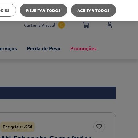
Apoio ao cliente
OKIES
REJEITAR TODOS
ACEITAR TODOS
Carteira Virtual
erviços
Perda de Peso
Promoções
Ent grátis >55€