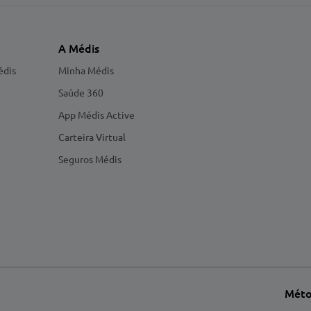
A Médis
édis
Minha Médis
Saúde 360
App Médis Active
Carteira Virtual
Seguros Médis
Méto