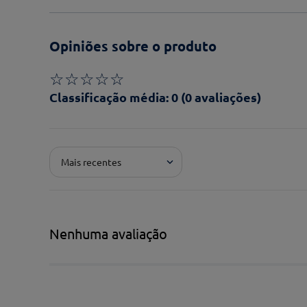
Opiniões sobre o produto
☆
☆
☆
☆
☆
Classificação média: 0
(0 avaliações)
Adicionar avaliação
Mais recentes
Pontuação*
★
★
★
★
★
Título*
Nenhuma avaliação
Escreva uma avaliação*