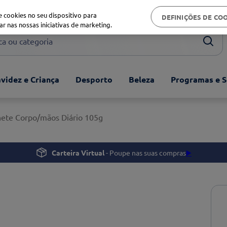
Biblioteca de saúde
 cookies no seu dispositivo para
DEFINIÇÕES DE CO
ar nas nossas iniciativas de marketing.
ou categoria
videz e Criança
Desporto
Beleza
Programas e S
nete Corpo/mãos Diário 105g
Carteira Virtual
- Poupe nas suas compras
▶️