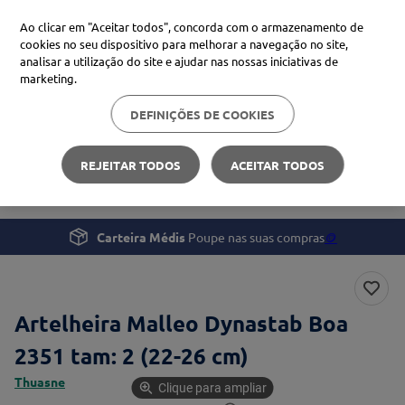
Ao clicar em "Aceitar todos", concorda com o armazenamento de
cookies no seu dispositivo para melhorar a navegação no site,
analisar a utilização do site e ajudar nas nossas iniciativas de
Procure no Marketplace Médis
marketing.
DEFINIÇÕES DE COOKIES
Pesquisas mais comuns
Saúde
Mobilidade e Recuperação
xiaomi
1
º
REJEITAR TODOS
ACEITAR TODOS
Artelheira Malleo Dynastab Boa 2351
isdin
2
º
uriage
3
º
Carteira Médis
Poupe nas suas compras
🪙
svr
4
º
Artelheira Malleo Dynastab Boa
2351 tam: 2 (22-26 cm)
Thuasne
Clique para ampliar