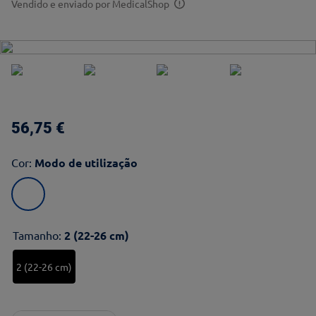
Vendido e enviado por
MedicalShop
56
,
75
€
Cor
:
Modo de utilização
Tamanho
:
2 (22-26 cm)
2 (22-26 cm)