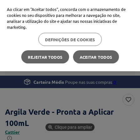
Ao clicar em "Aceitar todos", concorda com o armazenamento de
cookies no seu dispositivo para melhorar a navegação no site,
analisar a utilização do site e ajudar nas nossas iniciativas de
Procure no Marketplace Médis
marketing.
DEFINIÇÕES DE COOKIES
Pesquisas mais comuns
Beleza e Cuidado pessoal
Rosto
xiaomi
1
º
REJEITAR TODOS
ACEITAR TODOS
Argila Verde - Pronta a Aplicar 100mL
isdin
2
º
now
3
º
Carteira Médis
Poupe nas suas compras
🪙
cerave
4
º
Argila Verde - Pronta a Aplicar
100mL
Clique para ampliar
Cattier