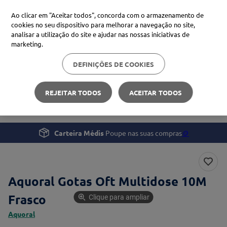
Ao clicar em "Aceitar todos", concorda com o armazenamento de
cookies no seu dispositivo para melhorar a navegação no site,
analisar a utilização do site e ajudar nas nossas iniciativas de
Procure no Marketplace Médis
marketing.
DEFINIÇÕES DE COOKIES
Pesquisas mais comuns
Saúde
Saúde Visual e Auditiva
xiaomi
1
º
REJEITAR TODOS
ACEITAR TODOS
Aquoral Gotas Oft Multidose 10M
isdin
2
º
uriage
3
º
Carteira Médis
Poupe nas suas compras
🪙
svr
4
º
Aquoral Gotas Oft Multidose 10M
Frasco
Clique para ampliar
Aquoral