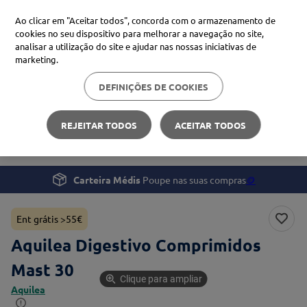
Ao clicar em "Aceitar todos", concorda com o armazenamento de
cookies no seu dispositivo para melhorar a navegação no site,
analisar a utilização do site e ajudar nas nossas iniciativas de
Procure no Marketplace Médis
marketing.
DEFINIÇÕES DE COOKIES
Pesquisas mais comuns
Saúde
Saúde Digestiva
xiaomi
1
º
REJEITAR TODOS
ACEITAR TODOS
Aquilea Digestivo Comprimidos Mast 30
isdin
2
º
now
3
º
Carteira Médis
Poupe nas suas compras
🪙
svr
4
º
Ent grátis >55€
Aquilea Digestivo Comprimidos
Mast 30
Clique para ampliar
Aquilea