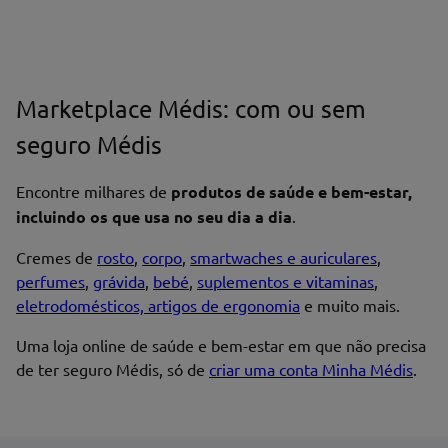
Marketplace Médis: com ou sem
seguro Médis
Encontre milhares de
produtos de saúde e bem-estar,
incluindo os que usa no seu dia a dia
.
Cremes de
rosto
,
corpo
,
smartwaches e auriculares
,
perfumes
,
grávida
,
bebé
,
suplementos e vitaminas
,
eletrodomésticos, artigos de ergonomia
e muito mais.
Uma loja online de saúde e bem-estar em que não precisa
de ter seguro Médis, só de
criar uma conta Minha Médis
.