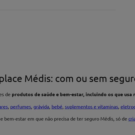
place Médis: com ou sem segur
res de
produtos de saúde e bem-estar, incluindo os que usa n
ares
,
perfumes
,
grávida
,
bebé
,
suplementos e vitaminas
,
eletro
 e bem-estar em que não precisa de ter seguro Médis, só de
cr
Enviar avaliação