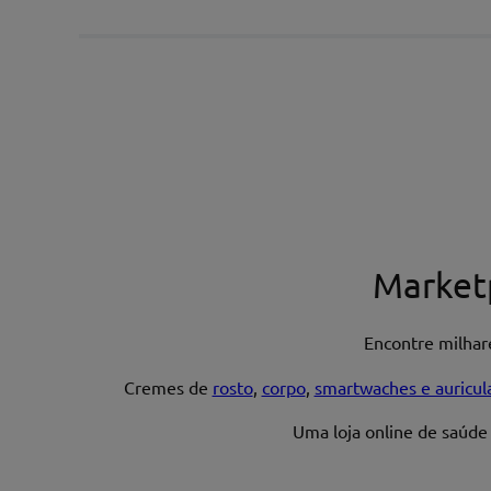
Escreva uma avaliação*
Nome*
Market
Encontre milha
Endereço de email
Cremes de
rosto
,
corpo
,
smartwaches e auricul
Uma loja online de saúde