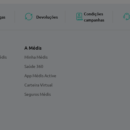
Condições
gas
Devoluções
campanhas
A Médis
édis
Minha Médis
Saúde 360
App Médis Active
Carteira Virtual
Seguros Médis