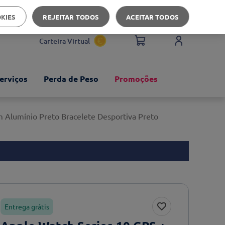
Apoio ao cliente
OKIES
REJEITAR TODOS
ACEITAR TODOS
Carteira Virtual
erviços
Perda de Peso
Promoções
 Alumínio Preto Bracelete Desportiva Preto
Entrega grátis