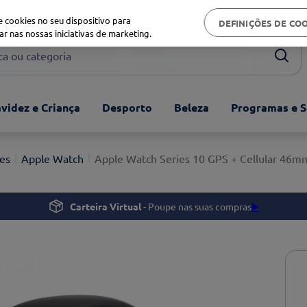
Biblioteca de saúde
 cookies no seu dispositivo para
DEFINIÇÕES DE CO
ar nas nossas iniciativas de marketing.
ou categoria
videz e Criança
Desporto
Beleza
Programas e S
es
Apple Watch
Apple Watch Series 10 GPS + Cellular 46mm
Carteira Virtual
- Poupe nas suas compras
▶️