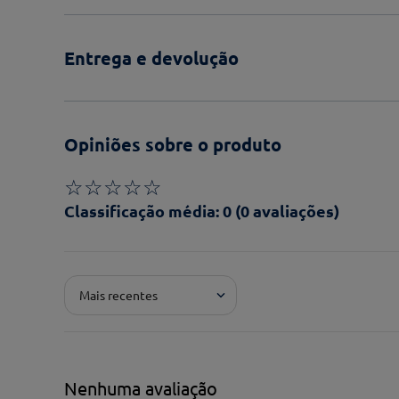
Entrega e devolução
Opiniões sobre o produto
☆
☆
☆
☆
☆
Classificação média: 0
(0 avaliações)
Adicionar avaliação
Mais recentes
Pontuação*
★
★
★
★
★
Título*
Nenhuma avaliação