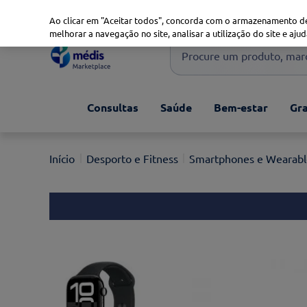
Marketplace
Saúde 360
Seguros
Saúde Oral
Ao clicar em "Aceitar todos", concorda com o armazenamento de
melhorar a navegação no site, analisar a utilização do site e ajud
Procure um produto, marca 
Pesquisas mais comuns
Consultas
Saúde
Bem-estar
Gra
xiaomi
1
º
isdin
2
º
Desporto e Fitness
Smartphones e Wearabl
now
3
º
cerave
4
º