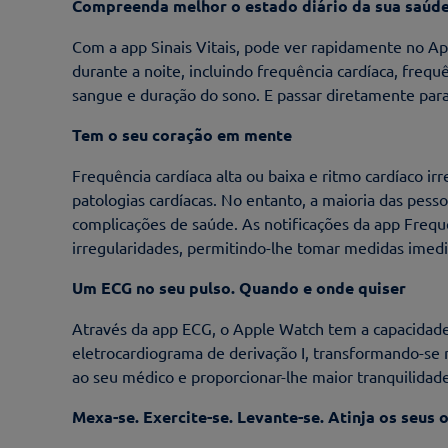
Compreenda melhor o estado diário da sua saúd
Com a app Sinais Vitais, pode ver rapidamente no Ap
durante a noite, incluindo frequência cardíaca, frequ
sangue e duração do sono. E passar diretamente par
Tem o seu coração em mente
Frequência cardíaca alta ou baixa e ritmo cardíaco i
patologias cardíacas. No entanto, a maioria das pess
compli­cações de saúde. As notificações da app Frequ
irregularidades, permitindo-lhe tomar medidas imed
Um ECG no seu pulso. Quando e onde quiser
Através da app ECG, o Apple Watch tem a capacidad
eletrocardiograma de derivação I, transformando-se 
ao seu médico e proporcionar-lhe maior tranquilidade
Mexa-se. Exercite-se. Levante-se. Atinja os seus 