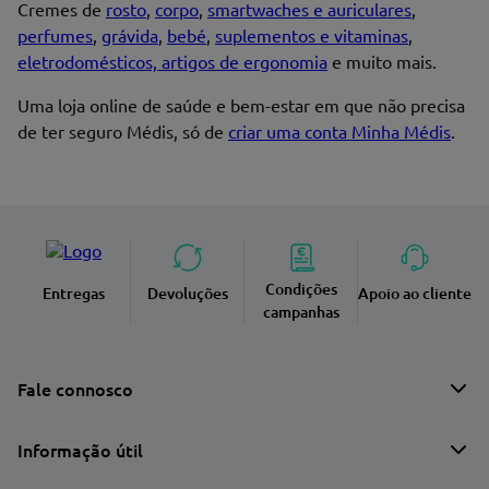
Cremes de
rosto
,
corpo
,
smartwaches e auriculares
,
perfumes
,
grávida
,
bebé
,
suplementos e vitaminas
,
eletrodomésticos, artigos de ergonomia
e muito mais.
Uma loja online de saúde e bem-estar em que não precisa
de ter seguro Médis, só de
criar uma conta Minha Médis
.
Condições
Entregas
Devoluções
Apoio ao cliente
campanhas
Fale connosco
Informação útil