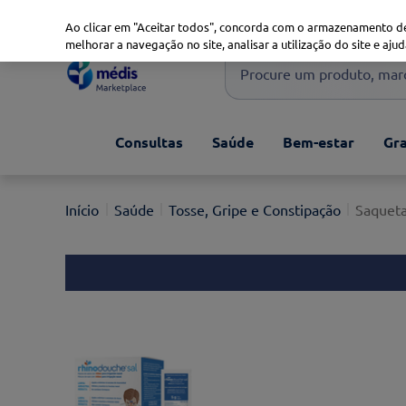
Marketplace
Saúde 360
Seguros
Saúde Oral
Ao clicar em "Aceitar todos", concorda com o armazenamento de
melhorar a navegação no site, analisar a utilização do site e ajud
Procure um produto, marca 
Pesquisas mais comuns
Consultas
Saúde
Bem-estar
Gra
xiaomi
1
º
isdin
2
º
Saúde
Tosse, Gripe e Constipação
Saqueta
now
3
º
svr
4
º