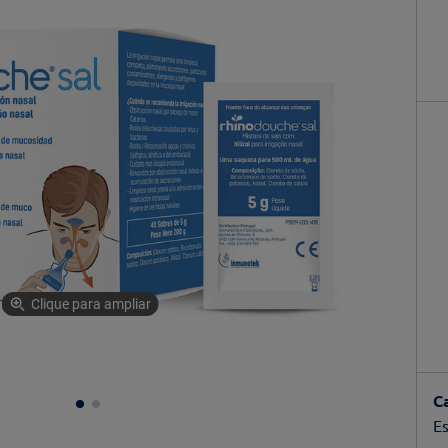
Clique para ampliar
C
Es