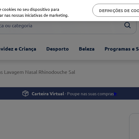
Biblioteca de saúde
 cookies no seu dispositivo para
DEFINIÇÕES DE CO
ar nas nossas iniciativas de marketing.
ou categoria
videz e Criança
Desporto
Beleza
Programas e S
s Lavagem Nasal Rhinodouche Sal
Carteira Virtual
- Poupe nas suas compras
▶️