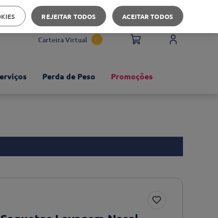
Apoio ao cliente
OKIES
REJEITAR TODOS
ACEITAR TODOS
Carteira Virtual
erviços
Perda de Peso
Promoções