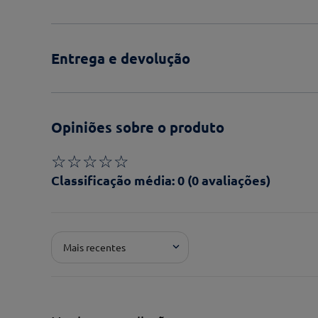
Entrega e devolução
Opiniões sobre o produto
☆
☆
☆
☆
☆
Classificação média: 0
(0 avaliações)
Adicionar avaliação
Mais recentes
Pontuação*
★
★
★
★
★
Título*