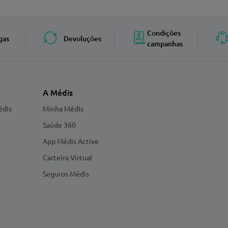
Enviar avaliação
Condições
gas
Devoluções
campanhas
A Médis
édis
Minha Médis
Saúde 360
App Médis Active
Carteira Virtual
Seguros Médis