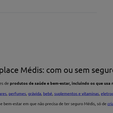
place Médis: com ou sem segur
res de
produtos de saúde e bem-estar, incluindo os que usa n
ares
,
perfumes
,
grávida
,
bebé
,
suplementos e vitaminas
,
eletro
 e bem-estar em que não precisa de ter seguro Médis, só de
cr