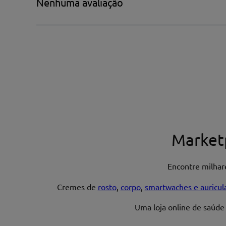
Nenhuma avaliação
Escreva uma avaliação*
Nome*
Market
Encontre milha
Endereço de email
Cremes de
rosto
,
corpo
,
smartwaches e auricul
Uma loja online de saúde