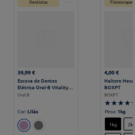
Dentistas
Fisioterapeu
39
,
99
€
4
,
00
€
Escova de Dentes
Haltere Hexa
Elétrica Oral-B Vitality
BOXPT
Pro
Oral B
BOXPT
★
★
★
★
Cor
:
Lilás
Peso
:
1kg
1kg
2k