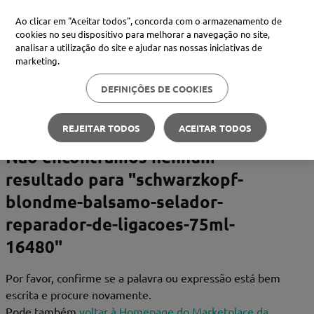
Ao clicar em "Aceitar todos", concorda com o armazenamento de
cookies no seu dispositivo para melhorar a navegação no site,
analisar a utilização do site e ajudar nas nossas iniciativas de
Procure no Marketplace Médis
marketing.
DEFINIÇÕES DE COOKIES
Pesquisas mais comuns
xiaomi
1
º
REJEITAR TODOS
ACEITAR TODOS
isdin
2
º
Não encontramos nenhum
resultado para "
now
schwarzkopf-
3
º
blondme-balsamo-selador-
cerave
4
º
reparador-de-ligacoes-75ml-
16480
"
Por favor, confirme se a palavra ou expressão está bem
escrita e procure novamente.
Pode também
voltar à Homepage do Marketplace da