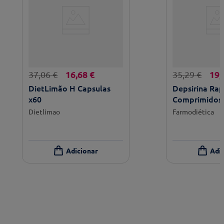
16
,
68
€
19
,
37
,
06
€
35
,
29
€
DietLimão H Capsulas
Depsirina Rap
x60
Comprimidos
Dietlimao
Farmodiética