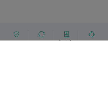
Condições
Entregas
Devoluções
Apoio ao cliente
campanhas
Fale connosco
Informação útil
A Médis
Quer vender os seus produtos no nosso Marketplace?