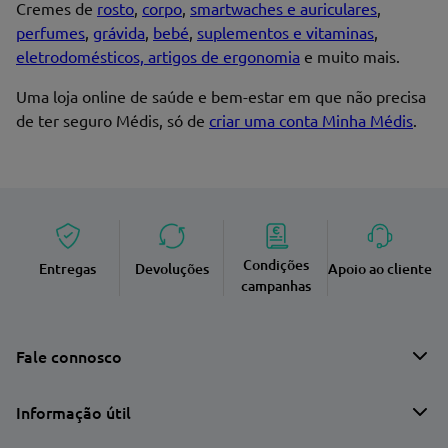
Cremes de
rosto
,
corpo
,
smartwaches e auriculares
,
perfumes
,
grávida
,
bebé
,
suplementos e vitaminas
,
eletrodomésticos, artigos de ergonomia
e muito mais.
Uma loja online de saúde e bem-estar em que não precisa
de ter seguro Médis, só de
criar uma conta Minha Médis
.
Condições
Entregas
Devoluções
Apoio ao cliente
campanhas
Fale connosco
Informação útil