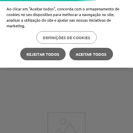
Ao clicar em "Aceitar todos", concorda com o armazenamento de
cookies no seu dispositivo para melhorar a navegação no site,
analisar a utilização do site e ajudar nas nossas iniciativas de
Procure no Marketplace Médis
marketing.
DEFINIÇÕES DE COOKIES
Pesquisas mais comuns
xiaomi
1
º
REJEITAR TODOS
ACEITAR TODOS
Carteira Médis
Poupe nas suas compras
🪙
isdin
2
º
now
3
º
cerave
4
º