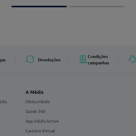
Condições
gas
Devoluções
campanhas
A Médis
édis
Minha Médis
Saúde 360
App Médis Active
Carteira Virtual