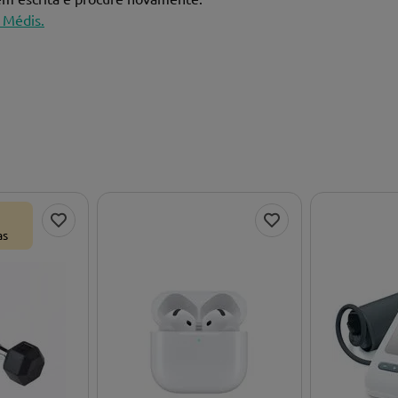
 Médis.
as