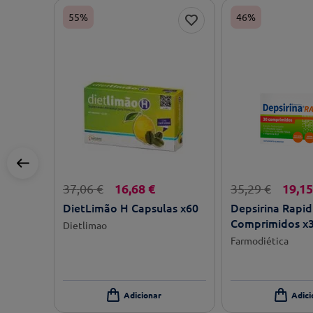
55%
46%
16
,
68
€
19
,
15
37
,
06
€
35
,
29
€
DietLimão H Capsulas x60
Depsirina Rapid
Comprimidos x
Dietlimao
Farmodiética