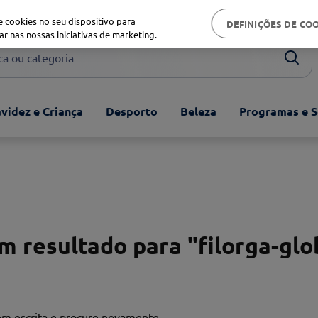
Biblioteca de saúde
 cookies no seu dispositivo para
DEFINIÇÕES DE CO
ar nas nossas iniciativas de marketing.
ou categoria
videz e Criança
Desporto
Beleza
Programas e S
 resultado para "
filorga-glo
bem escrita e procure novamente.