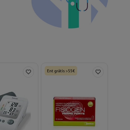
Ent grátis >55€