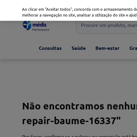
Marketplace
Saúde 360
Seguros
Saúde Oral
Ao clicar em "Aceitar todos", concorda com o armazenamento de
melhorar a navegação no site, analisar a utilização do site e ajud
Procure um produto, marca 
Pesquisas mais comuns
Consultas
Saúde
Bem-estar
Gra
xiaomi
1
º
isdin
2
º
now
3
º
svr
4
º
Não encontramos nenhum
repair-baume-16337
"
Por favor, confirme se a palavra ou expressão está 