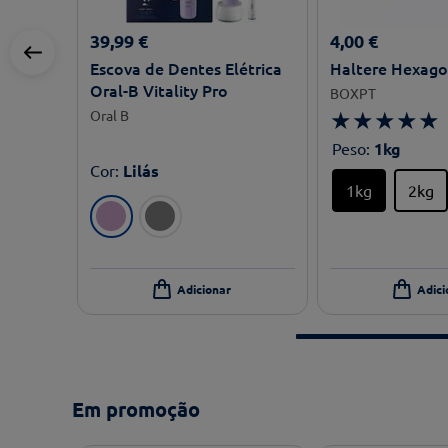
39
,
99
€
4
,
00
€
Escova de Dentes Elétrica
Haltere Hexag
Oral-B Vitality Pro
BOXPT
★
★
★
★
★
Oral B
Peso
:
1kg
Cor
:
Lilás
1kg
2kg
Em promoção