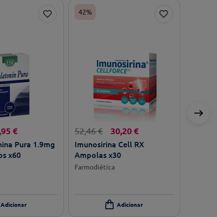
42%
,
95
€
30
,
20
€
52
,
46
€
nina Pura 1.9mg
Imunosirina Cell RX
s x60
Ampolas x30
Farmodiética