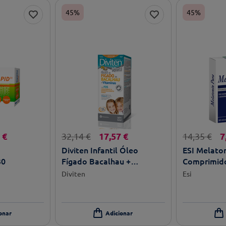
45%
45%
€
17
,
57
€
7
32
,
14
€
14
,
35
€
Diviten Infantil Óleo
ESI Melato
30
Fígado Bacalhau +
Comprimido
Vitaminas 300ml
Diviten
Esi