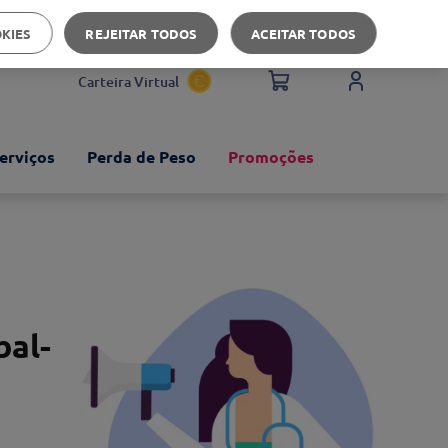
Apoio ao cliente
OKIES
REJEITAR TODOS
ACEITAR TODOS
Carteira Virtual
erviços
Perda de Peso
Promoções
bal-