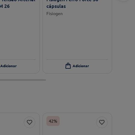
M 26
cápsulas
Fisiogen
42%