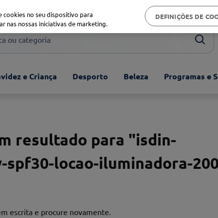
Biblioteca de saúde
 cookies no seu dispositivo para
DEFINIÇÕES DE CO
ar nas nossas iniciativas de marketing.
ou categoria
videz e Criança
Desporto
Beleza
Programas e S
 resultado para "
isdin-
-spf30-locao-iluminadora-20
bem escrita e procure novamente.