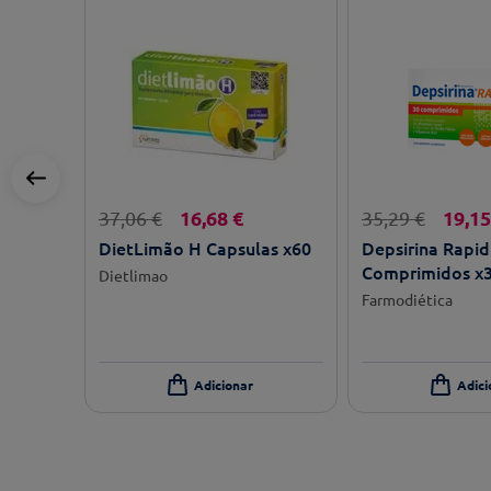
16
,
68
€
19
,
15
37
,
06
€
35
,
29
€
DietLimão H Capsulas x60
Depsirina Rapid
Comprimidos x
Dietlimao
Farmodiética