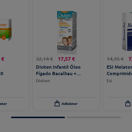
€
17
,
57
€
7
32
,
14
€
14
,
35
€
Diviten Infantil Óleo
ESI Melato
30
Fígado Bacalhau +
Comprimido
Vitaminas 300ml
Diviten
Esi