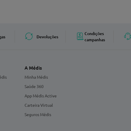
Condições
gas
Devoluções
campanhas
A Médis
édis
Minha Médis
Saúde 360
App Médis Active
Carteira Virtual
Seguros Médis