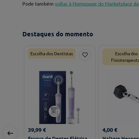
Pode também
voltar à Homepage do Marketplace da
Destaques do momento
Escolha dos Dentistas
Escolha dos
Fisioterapeut
39
,
99
€
4
,
00
€
Escova de Dentes Elétrica
Haltere Hexag