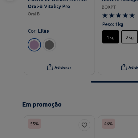
Oral-B Vitality Pro
BOXPT
★
★
★
★
★
Oral B
Peso
:
1kg
Cor
:
Lilás
1kg
2kg
Em promoção
55%
46%