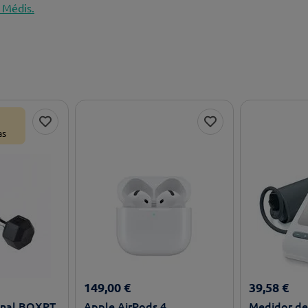
 Médis.
as
149
,
00
€
39
,
58
€
onal BOXPT
Apple AirPods 4
Medidor de 