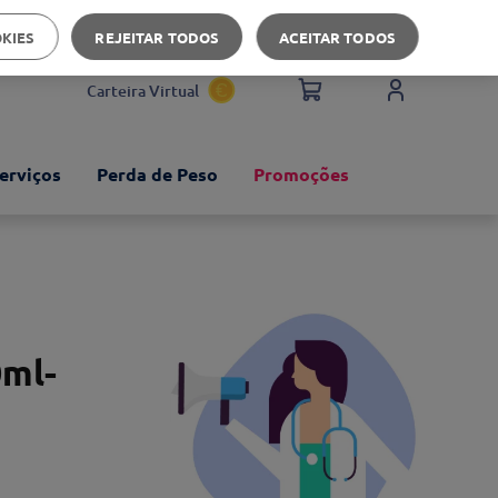
Apoio ao cliente
OKIES
REJEITAR TODOS
ACEITAR TODOS
Carteira Virtual
erviços
Perda de Peso
Promoções
0ml-