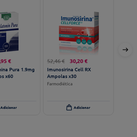
,
95
€
30
,
20
€
52
,
46
€
nina Pura 1.9mg
Imunosirina Cell RX
s x60
Ampolas x30
Farmodiética