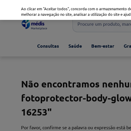
Marketplace
Saúde 360
Seguros
Saúde Oral
Ao clicar em "Aceitar todos", concorda com o armazenamento de
melhorar a navegação no site, analisar a utilização do site e ajud
Procure um produto, marca 
Pesquisas mais comuns
Consultas
Saúde
Bem-estar
Gra
xiaomi
1
º
isdin
2
º
now
3
º
cerave
4
º
Não encontramos nenhum
fotoprotector-body-glow
16253
"
Por favor, confirme se a palavra ou expressão está 