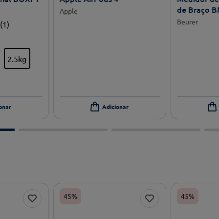
de Braço B
Apple
Beurer
(
1
)
2.5kg
45%
45%