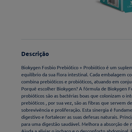
Descrição
Biokygen Fosbio Prebiótico + Probiótico é um suple
equilíbrio da sua flora intestinal. Cada embalagem 
combina prebióticos e probióticos, atuando em conju
Porquê escolher Biokygen? A fórmula de Biokygen Fos
probióticos são as bactérias boas que colonizam o i
prebióticos , por sua vez, são as fibras que servem d
sobrevivência e proliferação. Esta sinergia é fundame
digestivo e fortalecer as suas defesas naturais. Princip
para uma digestão saudável. Melhora a absorção de n
Ajuda a aliviar o inchaço e o desconforto abdominal.