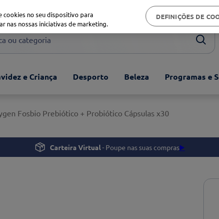
Biblioteca de saúde
 cookies no seu dispositivo para
DEFINIÇÕES DE CO
ar nas nossas iniciativas de marketing.
ou categoria
videz e Criança
Desporto
Beleza
Programas e S
ygen Fosbio Prebiótico + Probiótico Cápsulas x30
Carteira Virtual
- Poupe nas suas compras
▶️