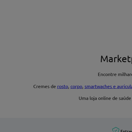
Escreva uma avaliação*
Nome*
Market
Encontre milha
Endereço de email
Cremes de
rosto
,
corpo
,
smartwaches e auricul
Uma loja online de saúde
Entre