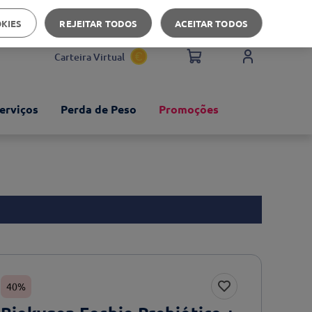
Apoio ao cliente
OKIES
REJEITAR TODOS
ACEITAR TODOS
Carteira Virtual
erviços
Perda de Peso
Promoções
40%