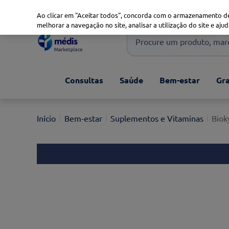
Marketplace
Saúde 360
Seguros
Saúde Oral
Ao clicar em "Aceitar todos", concorda com o armazenamento de
melhorar a navegação no site, analisar a utilização do site e ajud
Procure um produto, marca 
Pesquisas mais comuns
Consultas
Saúde
Bem-estar
Gra
xiaomi
1
º
isdin
2
º
Bem-estar
Suplementos e Vitaminas
Biok
now
3
º
svr
4
º