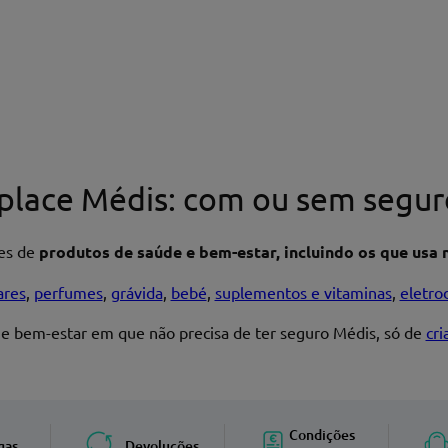
place Médis: com ou sem segur
res de
produtos de saúde e bem-estar, incluindo os que usa n
ares
,
perfumes
,
grávida
,
bebé
,
suplementos e vitaminas
,
eletro
 e bem-estar em que não precisa de ter seguro Médis, só de
cr
Enviar avaliação
Condições
gas
Devoluções