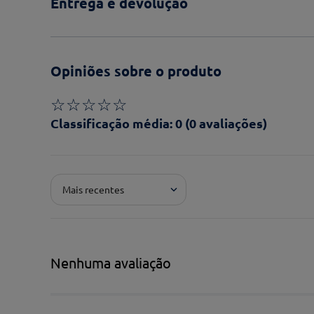
Entrega e devolução
Opiniões sobre o produto
☆
☆
☆
☆
☆
Classificação média: 0
(0 avaliações)
Adicionar avaliação
Mais recentes
Pontuação*
★
★
★
★
★
Título*
Nenhuma avaliação