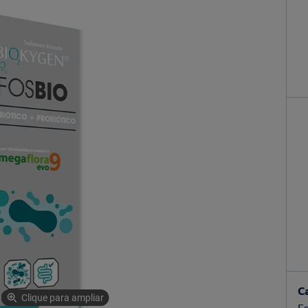
C
Clique para ampliar
Es