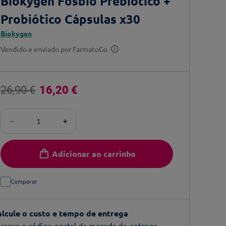
Biokygen Fosbio Prebiótico +
Probiótico Cápsulas x30
Biokygen
Vendido e enviado por
FarmatoGo
26
,
90
€
16
,
20
€
－
＋
Adicionar ao carrinho
Comparar
alcule o custo e tempo de entrega
creva o código-postal da morada de entrega