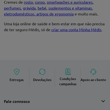
Cremes de
rosto
,
corpo
,
smartwaches e auriculares
,
perfumes
,
grávida
,
bebé
,
suplementos e vitaminas
,
eletrodomésticos, artigos de ergonomia
e muito mais.
Uma loja online de saúde e bem-estar em que não precisa
de ter seguro Médis, só de
criar uma conta Minha Médis
.
Condições
Entregas
Devoluções
Apoio ao cliente
campanhas
Fale connosco