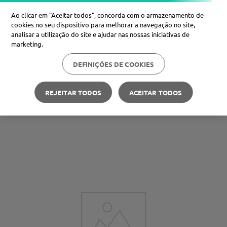
Ao clicar em "Aceitar todos", concorda com o armazenamento de
cookies no seu dispositivo para melhorar a navegação no site,
analisar a utilização do site e ajudar nas nossas iniciativas de
Procure no Marketplace Médis
marketing.
DEFINIÇÕES DE COOKIES
Pesquisas mais comuns
xiaomi
1
º
REJEITAR TODOS
ACEITAR TODOS
Carteira Médis
Poupe nas suas compras
🪙
isdin
2
º
now
3
º
cerave
4
º