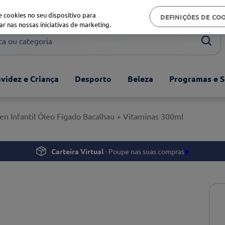
Biblioteca de saúde
 cookies no seu dispositivo para
DEFINIÇÕES DE CO
ar nas nossas iniciativas de marketing.
ou categoria
videz e Criança
Desporto
Beleza
Programas e S
ten Infantil Óleo Fígado Bacalhau + Vitaminas 300ml
Carteira Virtual
- Poupe nas suas compras
▶️