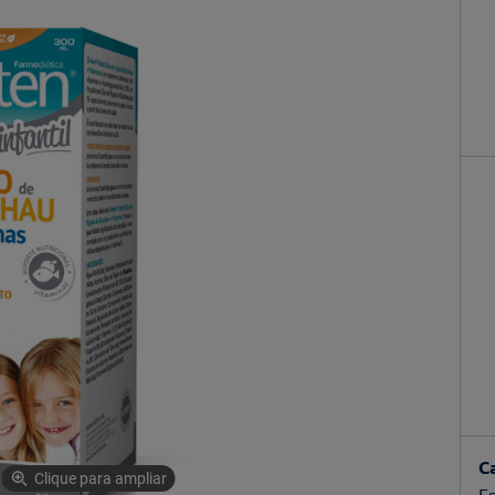
C
Clique para ampliar
Es