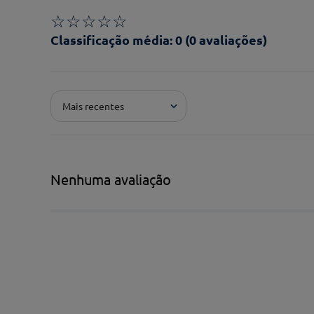
☆
☆
☆
☆
☆
Classificação média: 0
(0 avaliações)
Adicionar avaliação
Mais recentes
Pontuação*
★
★
★
★
★
Título*
Nenhuma avaliação
Escreva uma avaliação*