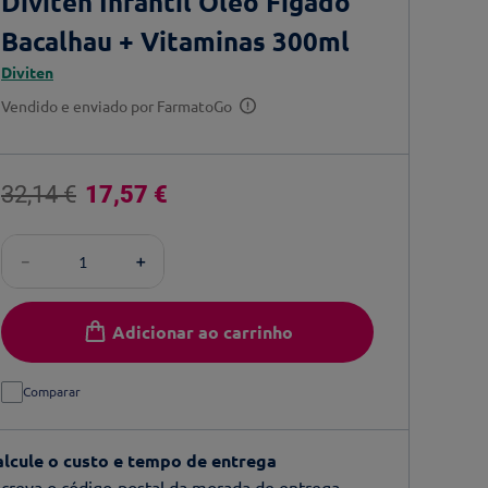
Diviten Infantil Óleo Fígado
Bacalhau + Vitaminas 300ml
Diviten
Vendido e enviado por
FarmatoGo
32
,
14
€
17
,
57
€
－
＋
Adicionar ao carrinho
Comparar
alcule o custo e tempo de entrega
creva o código-postal da morada de entrega