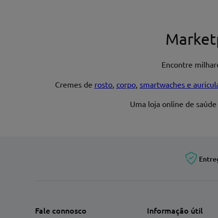
Nome*
Market
Encontre milha
Endereço de email
Cremes de
rosto
,
corpo
,
smartwaches e auricul
Uma loja online de saúde
Entre
Fale connosco
Informação útil