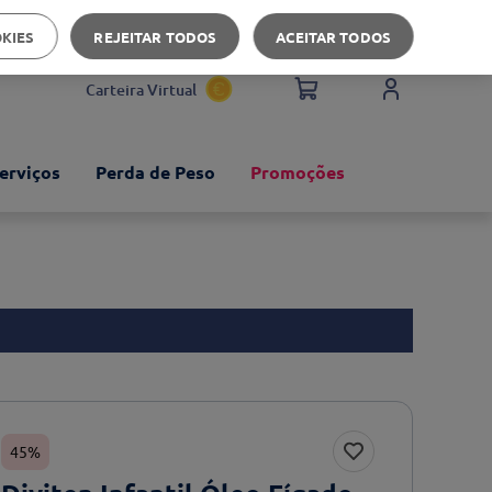
Apoio ao cliente
OKIES
REJEITAR TODOS
ACEITAR TODOS
Carteira Virtual
erviços
Perda de Peso
Promoções
45%