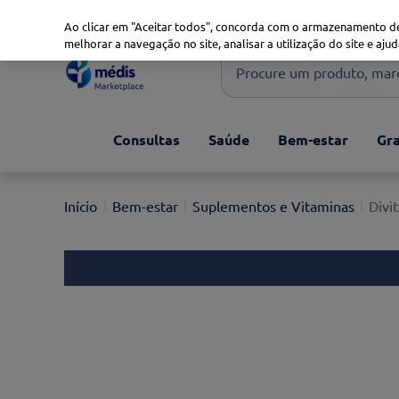
Marketplace
Saúde 360
Seguros
Saúde Oral
Ao clicar em "Aceitar todos", concorda com o armazenamento de
melhorar a navegação no site, analisar a utilização do site e ajud
Procure um produto, marca 
Pesquisas mais comuns
Consultas
Saúde
Bem-estar
Gra
xiaomi
1
º
isdin
2
º
Bem-estar
Suplementos e Vitaminas
Divi
now
3
º
cerave
4
º