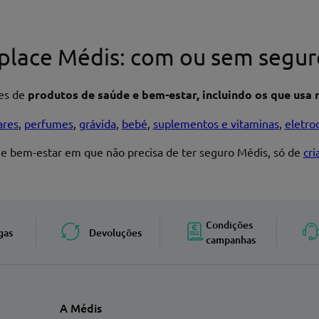
place Médis: com ou sem segur
res de
produtos de saúde e bem-estar, incluindo os que usa n
ares
,
perfumes
,
grávida
,
bebé
,
suplementos e vitaminas
,
eletro
 e bem-estar em que não precisa de ter seguro Médis, só de
cr
Enviar avaliação
Condições
gas
Devoluções
campanhas
A Médis