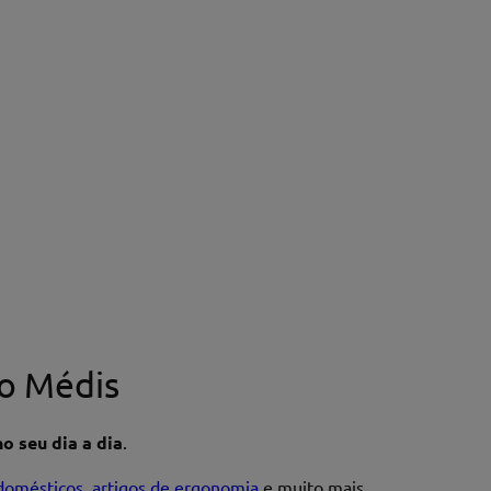
o Médis
o seu dia a dia
.
domésticos, artigos de ergonomia
e muito mais.