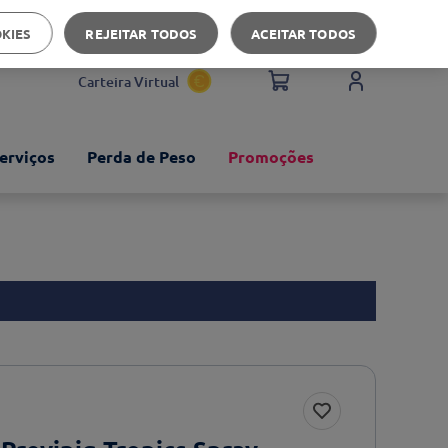
Apoio ao cliente
OKIES
REJEITAR TODOS
ACEITAR TODOS
Carteira Virtual
erviços
Perda de Peso
Promoções