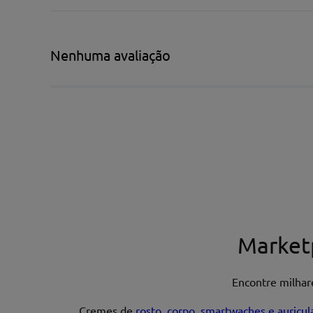
★
★
★
★
★
Título*
Nenhuma avaliação
Escreva uma avaliação*
Nome*
Market
Encontre milha
Endereço de email
Cremes de
rosto
,
corpo
,
smartwaches e auricul