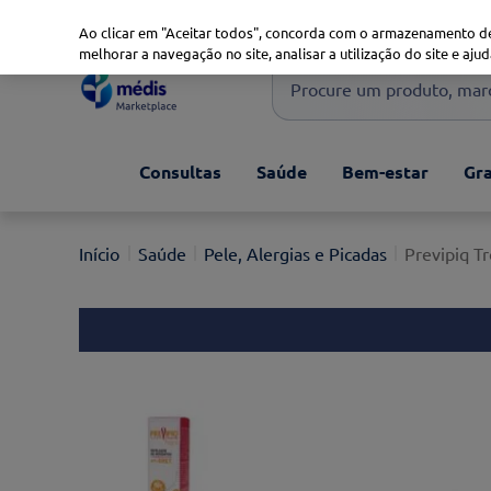
Marketplace
Saúde 360
Seguros
Saúde Oral
Ao clicar em "Aceitar todos", concorda com o armazenamento de
melhorar a navegação no site, analisar a utilização do site e ajud
Procure um produto, marca 
Pesquisas mais comuns
Consultas
Saúde
Bem-estar
Gra
xiaomi
1
º
isdin
2
º
Saúde
Pele, Alergias e Picadas
Previpiq T
now
3
º
cerave
4
º