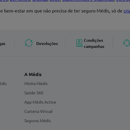
 e bem-estar em que não precisa de ter seguro Médis, só de
cr
Enviar avaliação
Condições
gas
Devoluções
campanhas
A Médis
édis
Minha Médis
Saúde 360
App Médis Active
Carteira Virtual
Seguros Médis