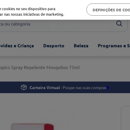
Biblioteca de saúde
 cookies no seu dispositivo para
DEFINIÇÕES DE CO
ar nas nossas iniciativas de marketing.
ou categoria
videz e Criança
Desporto
Beleza
Programas e S
ropics Spray Repelente Mosquitos 75ml
Carteira Virtual
- Poupe nas suas compras
▶️