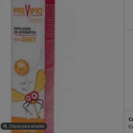
C
Es
Clique para ampliar