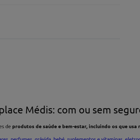
place Médis: com ou sem segur
res de
produtos de saúde e bem-estar, incluindo os que usa n
ares
,
perfumes
,
grávida
,
bebé
,
suplementos e vitaminas
,
eletro