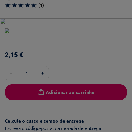
★
★
★
★
★
(
1
)
2
,
15
€
－
＋
Adicionar ao carrinho
Calcule o custo e tempo de entrega
Escreva o código-postal da morada de entrega