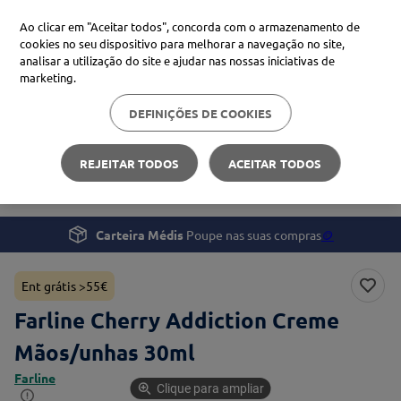
Ao clicar em "Aceitar todos", concorda com o armazenamento de
cookies no seu dispositivo para melhorar a navegação no site,
analisar a utilização do site e ajudar nas nossas iniciativas de
Procure no Marketplace Médis
marketing.
DEFINIÇÕES DE COOKIES
Pesquisas mais comuns
Beleza e Cuidado pessoal
Mãos e Pés
xiaomi
1
º
REJEITAR TODOS
ACEITAR TODOS
Farline Cherry Addiction Creme Mãos/unhas 30ml
isdin
2
º
now
3
º
Carteira Médis
Poupe nas suas compras
🪙
cerave
4
º
Ent grátis >55€
Farline Cherry Addiction Creme
Mãos/unhas 30ml
Farline
Clique para ampliar