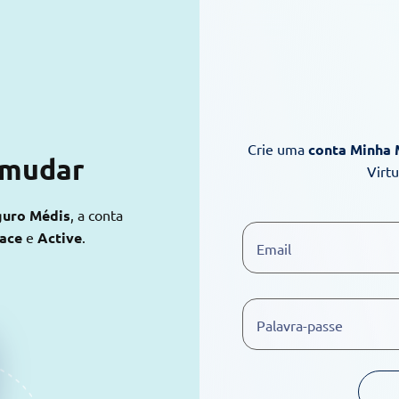
Crie uma
conta Minha
 mudar
Virt
guro Médis
, a conta
lace
e
Active
.
Email
Palavra-passe