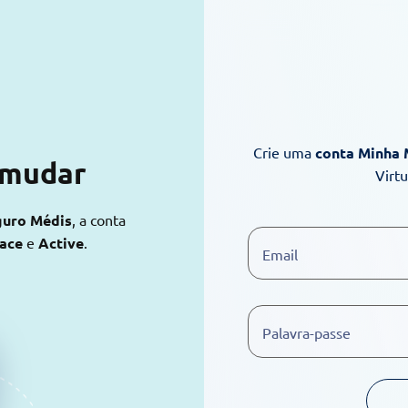
Crie uma
conta Minha
 mudar
Virt
guro Médis
, a conta
lace
e
Active
.
Email
Palavra-passe