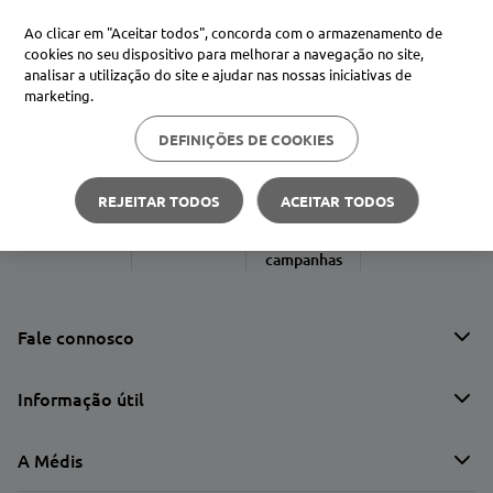
Ao clicar em "Aceitar todos", concorda com o armazenamento de
cookies no seu dispositivo para melhorar a navegação no site,
analisar a utilização do site e ajudar nas nossas iniciativas de
Procure no Marketplace Médis
marketing.
DEFINIÇÕES DE COOKIES
Pesquisas mais comuns
xiaomi
1
º
REJEITAR TODOS
ACEITAR TODOS
isdin
Condições
2
º
Entregas
Devoluções
Apoio ao cliente
campanhas
now
3
º
svr
4
º
Fale connosco
Informação útil
A Médis