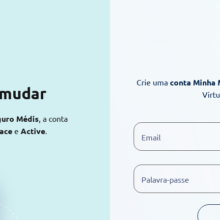
Crie uma
conta Minha
 mudar
Virt
guro Médis
, a conta
lace
e
Active
.
Email
Palavra-passe