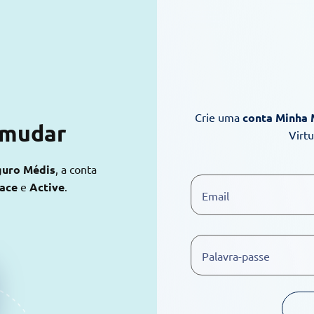
Crie uma
conta Minha
 mudar
Virt
guro Médis
, a conta
lace
e
Active
.
Email
Palavra-passe