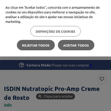
Ao clicar em "Aceitar todos", concorda com o armazenamento de
cookies no seu dispositivo para melhorar a navegação no site,
analisar a utilização do site e ajudar nas nossas iniciativas de
Procure no Marketplace Médis
marketing.
DEFINIÇÕES DE COOKIES
Pesquisas mais comuns
Beleza e Cuidado pessoal
Rosto
xiaomi
1
º
REJEITAR TODOS
ACEITAR TODOS
ISDIN Nutratopic Pro-Amp Creme de Rosto
isdin
2
º
now
3
º
Carteira Médis
Poupe nas suas compras
🪙
svr
4
º
ISDIN Nutratopic Pro-Amp Creme
de Rosto
Clique para ampliar
Isdin