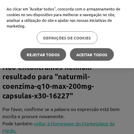
Ao clicar em "Aceitar todos", concorda com o armazenamento de
cookies no seu dispositivo para melhorar a navegação no site,
analisar a utilização do site e ajudar nas nossas iniciativas de
Procure no Marketplace Médis
marketing.
DEFINIÇÕES DE COOKIES
Pesquisas mais comuns
xiaomi
1
º
REJEITAR TODOS
ACEITAR TODOS
isdin
2
º
Não encontramos nenhum
resultado para "
now
naturmil-
3
º
coenzima-q10-max-200mg-
svr
4
º
capsulas-x30-16227
"
Por favor, confirme se a palavra ou expressão está bem
escrita e procure novamente.
Pode também
voltar à Homepage do Marketplace da
Médis.