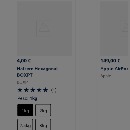
4
,
00
€
149
,
00
€
Haltere Hexagonal
Apple AirPod
BOXPT
Apple
BOXPT
★
★
★
★
★
(
1
)
Peso
:
1kg
1kg
2kg
2.5kg
3kg