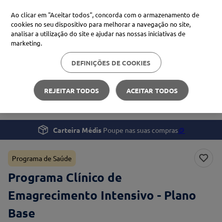
Ao clicar em "Aceitar todos", concorda com o armazenamento de
cookies no seu dispositivo para melhorar a navegação no site,
analisar a utilização do site e ajudar nas nossas iniciativas de
Procure no Marketplace Médis
marketing.
DEFINIÇÕES DE COOKIES
Pesquisas mais comuns
Programas e Serviços
Programas de Saúde
xiaomi
1
º
REJEITAR TODOS
ACEITAR TODOS
Programa Clínico de Emagrecimento Intensivo
isdin
2
º
now
3
º
Carteira Médis
Poupe nas suas compras
🪙
cerave
4
º
Programa de Saúde
Programa Clínico de
Emagrecimento Intensivo - Plano
Base