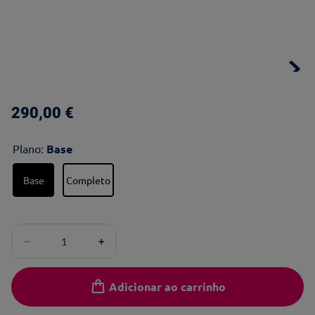
290
,
00
€
Plano
:
Base
Base
Completo
－
＋
Adicionar ao carrinho